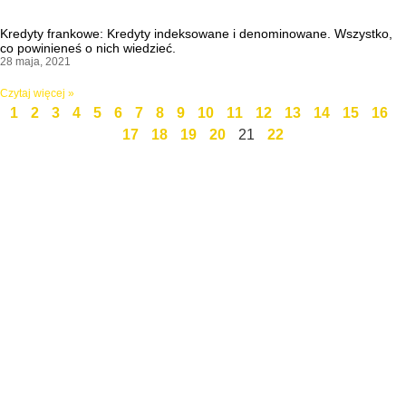
Kredyty frankowe: Kredyty indeksowane i denominowane. Wszystko,
co powinieneś o nich wiedzieć.
28 maja, 2021
Czytaj więcej »
1
2
3
4
5
6
7
8
9
10
11
12
13
14
15
16
17
18
19
20
21
22
Święty Marcin 25 / 7