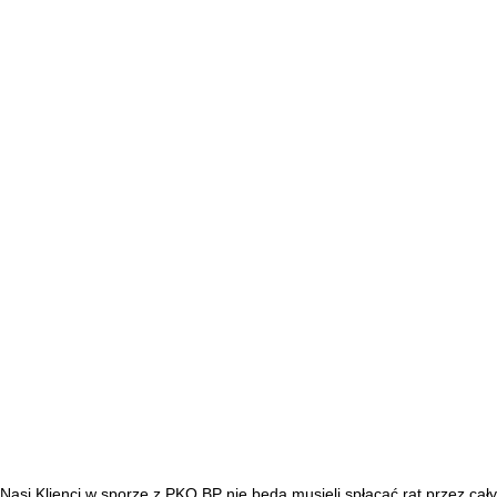
Nasi Klienci w sporze z PKO BP nie będą musieli spłacać rat przez cały