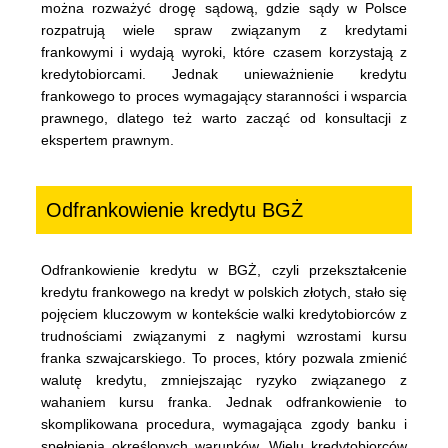
można rozważyć drogę sądową, gdzie sądy w Polsce
rozpatrują wiele spraw związanym z kredytami
frankowymi i wydają wyroki, które czasem korzystają z
kredytobiorcami. Jednak unieważnienie kredytu
frankowego to proces wymagający staranności i wsparcia
prawnego, dlatego też warto zacząć od konsultacji z
ekspertem prawnym.
Odfrankowienie kredytu BGŻ
Odfrankowienie kredytu w BGŻ, czyli przekształcenie
kredytu frankowego na kredyt w polskich złotych, stało się
pojęciem kluczowym w kontekście walki kredytobiorców z
trudnościami związanymi z nagłymi wzrostami kursu
franka szwajcarskiego. To proces, który pozwala zmienić
walutę kredytu, zmniejszając ryzyko związanego z
wahaniem kursu franka. Jednak odfrankowienie to
skomplikowana procedura, wymagająca zgody banku i
spełnienia określonych warunków. Wielu kredytobiorców