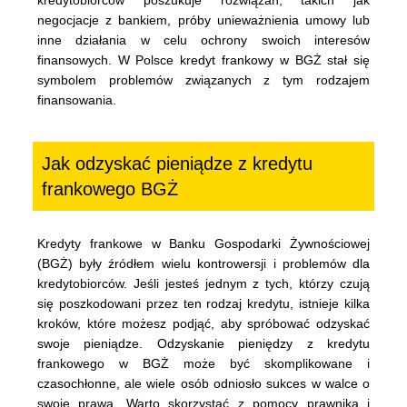
kredytobiorców poszukuje rozwiązań, takich jak
negocjacje z bankiem, próby unieważnienia umowy lub
inne działania w celu ochrony swoich interesów
finansowych. W Polsce kredyt frankowy w BGŻ stał się
symbolem problemów związanych z tym rodzajem
finansowania.
Jak odzyskać pieniądze z kredytu
frankowego BGŻ
Kredyty frankowe w Banku Gospodarki Żywnościowej
(BGŻ) były źródłem wielu kontrowersji i problemów dla
kredytobiorców. Jeśli jesteś jednym z tych, którzy czują
się poszkodowani przez ten rodzaj kredytu, istnieje kilka
kroków, które możesz podjąć, aby spróbować odzyskać
swoje pieniądze. Odzyskanie pieniędzy z kredytu
frankowego w BGŻ może być skomplikowane i
czasochłonne, ale wiele osób odniosło sukces w walce o
swoje prawa. Warto skorzystać z pomocy prawnika i