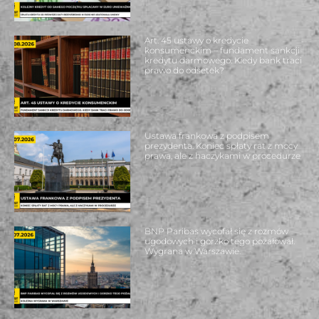
Art. 45 ustawy o kredycie
konsumenckim – fundament sankcji
kredytu darmowego. Kiedy bank traci
prawo do odsetek?
Ustawa frankowa z podpisem
prezydenta. Koniec spłaty rat z mocy
prawa, ale z haczykami w procedurze
BNP Paribas wycofał się z rozmów
ugodowych i gorzko tego pożałował.
Wygrana w Warszawie.