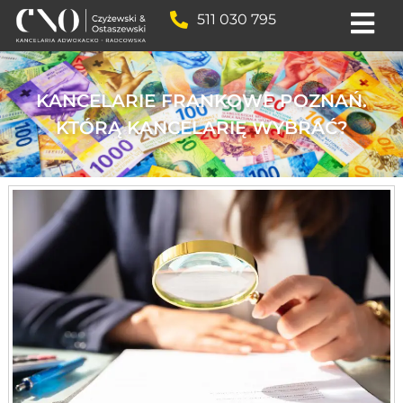
511 030 795
KANCELARIE FRANKOWE POZNAŃ.
KTÓRĄ KANCELARIĘ WYBRAĆ?