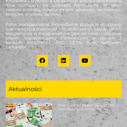
Kancelaria Czyżewski & Ostaszewski posiada dedykowany
dział zajmujący się sprawami frankowymi. W skład
zespołu wchodzą między innymi adwokaci, ekonomiści,
księgowi, analitycy bankowi.
Pełne zaangażowanie, indywidualne podejście do sprawy
oraz najwyższa staranność – to podstawowe zasady, jakimi
kierujemy się w swojej praktyce, jako adwokaci i radcowie
prawni. Reprezentujemy frankowiczów w sporach z
bankami MILLENIUM, PKO, GETIN, BPH, Raiffeisen,
Santander .
Aktualności
Kolejny kredyt od samego początku
spłacany w euro unieważniony