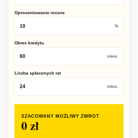
Oprocentowanie roczne
%
Okres kredytu
mies.
Liczba spłaconych rat
mies.
SZACOWANY MOŻLIWY ZWROT
0 zł