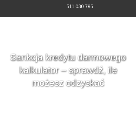
511 030 795
Sankcja kredytu darmowego
kalkulator – sprawdź, ile
możesz odzyskać
Skorzystaj z kalkulatora sankcji kredytu
darmowego i sprawdź, ile możesz odzyskać
od banku, jeśli Twoja umowa kredytu
gotówkowego, konsolidacyjnego, ratalnego
lub samochodowego zawiera błędy.