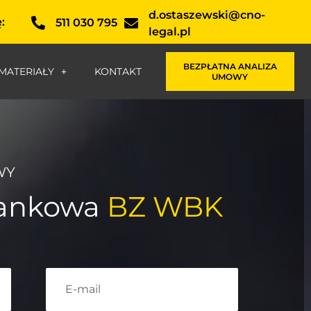
d.ostaszewski@cno-
:
511 030 795
legal.pl
BEZPŁATNA ANALIZA
MATERIAŁY
KONTAKT
UMOWY
WY
frankowa
BZ WBK