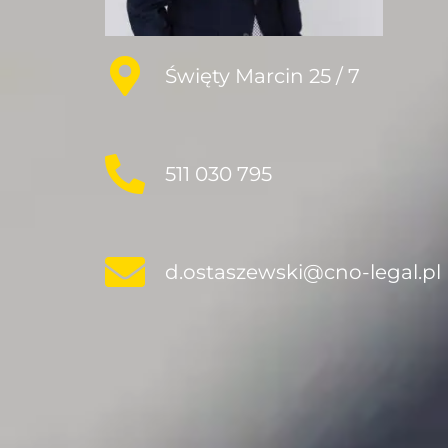
Święty Marcin 25 / 7
511 030 795
d.ostaszewski@cno-legal.pl