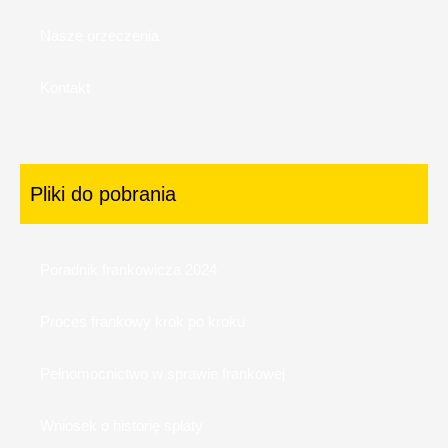
Nasze orzeczenia
Kontakt
Pliki do pobrania
Poradnik frankowicza 2024
Proces frankowy krok po kroku
Pełnomocnictwo w sprawie frankowej
Wniosek o historię spłaty