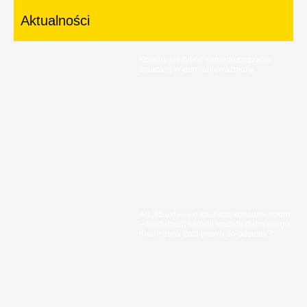
Aktualności
Kolejny kredyt od samego początku
spłacany w euro unieważniony
Art. 45 ustawy o kredycie konsumenckim
– fundament sankcji kredytu darmowego.
Kiedy bank traci prawo do odsetek?