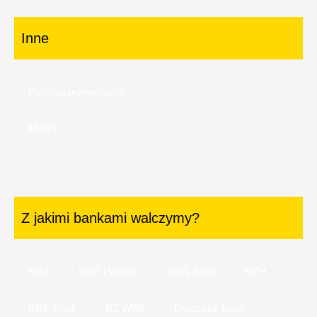
Inne
Polityka prywatności
Media
Z jakimi bankami walczymy?
BGŻ
BNP Paribas
BOŚ Bank
BPH
BRE Bank
BZ WBK
Deutsche Bank