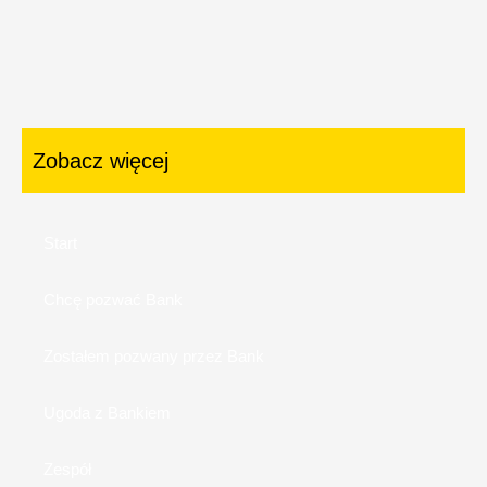
Zobacz więcej
Start
Chcę pozwać Bank
Zostałem pozwany przez Bank
Ugoda z Bankiem
Zespół