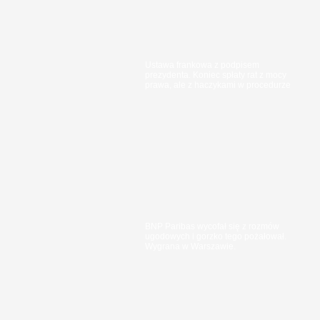
Ustawa frankowa z podpisem
prezydenta. Koniec spłaty rat z mocy
prawa, ale z haczykami w procedurze
BNP Paribas wycofał się z rozmów
ugodowych i gorzko tego pożałował.
Wygrana w Warszawie.