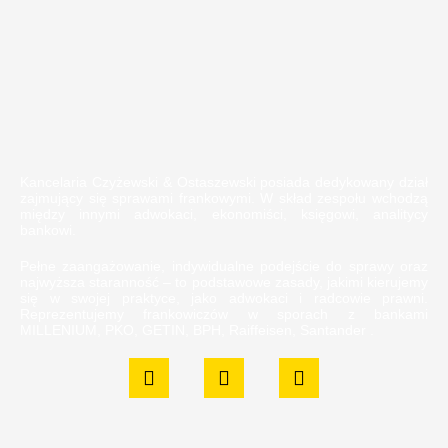
Kancelaria Czyżewski & Ostaszewski posiada dedykowany dział
zajmujący się sprawami frankowymi. W skład zespołu wchodzą
między innymi adwokaci, ekonomiści, księgowi, analitycy
bankowi.
Pełne zaangażowanie, indywidualne podejście do sprawy oraz
najwyższa staranność – to podstawowe zasady, jakimi kierujemy
się w swojej praktyce, jako adwokaci i radcowie prawni.
Reprezentujemy frankowiczów w sporach z bankami
MILLENIUM, PKO, GETIN, BPH, Raiffeisen, Santander .