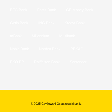
EFG Bank
Fortis Bank
GE Money Bank
Getin Bank
ING Bank
Kredyt Bank
mBank
Millennium
Multibank
Noble Bank
Nordea Bank
PEKAO
PKO BP
Raiffeisen Bank
Santander
© 2025 Czyżewski Ostaszewski sp. k.