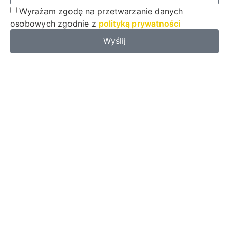
Wyrażam zgodę na przetwarzanie danych
osobowych zgodnie z
polityką prywatności
Wyślij
Kancelaria Czyżewski & Ostaszewski posiada dedykowany dział
zajmujący się sprawami frankowymi. W skład zespołu wchodzą