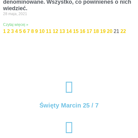
denominowane. Wszystko, co powinieneś o nich
wiedzieć.
28 maja, 2021
Czytaj więcej »
1
2
3
4
5
6
7
8
9
10
11
12
13
14
15
16
17
18
19
20
21
22
Święty Marcin 25 / 7