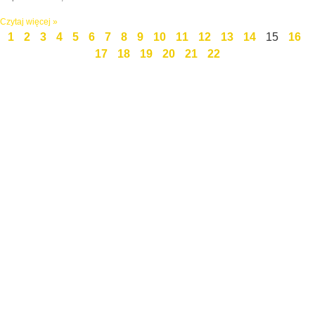
Czytaj więcej »
1
2
3
4
5
6
7
8
9
10
11
12
13
14
15
16
17
18
19
20
21
22
Święty Marcin 25 / 7
511 030 795