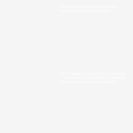
Kolejny kredyt od samego początku
spłacany w euro unieważniony
Art. 45 ustawy o kredycie konsumenckim
– fundament sankcji kredytu darmowego.
Kiedy bank traci prawo do odsetek?