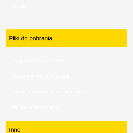
Kontakt
Pliki do pobrania
Poradnik frankowicza 2024
Proces frankowy krok po kroku
Pełnomocnictwo w sprawie frankowej
Wniosek o historię spłaty
Inne