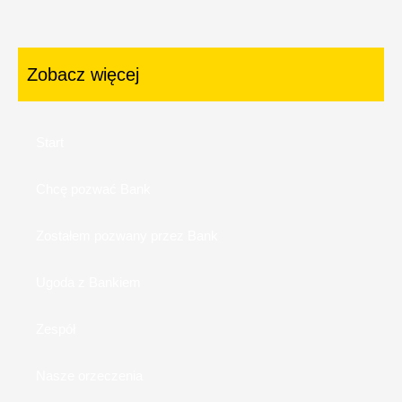
Zobacz więcej
Start
Chcę pozwać Bank
Zostałem pozwany przez Bank
Ugoda z Bankiem
Zespół
Nasze orzeczenia