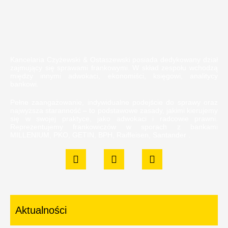
Kancelaria Czyżewski & Ostaszewski posiada dedykowany dział
zajmujący się sprawami frankowymi. W skład zespołu wchodzą
między innymi adwokaci, ekonomiści, księgowi, analitycy
bankowi.
Pełne zaangażowanie, indywidualne podejście do sprawy oraz
najwyższa staranność – to podstawowe zasady, jakimi kierujemy
się w swojej praktyce, jako adwokaci i radcowie prawni.
Reprezentujemy frankowiczów w sporach z bankami
MILLENIUM, PKO, GETIN, BPH, Raiffeisen, Santander .
Aktualności