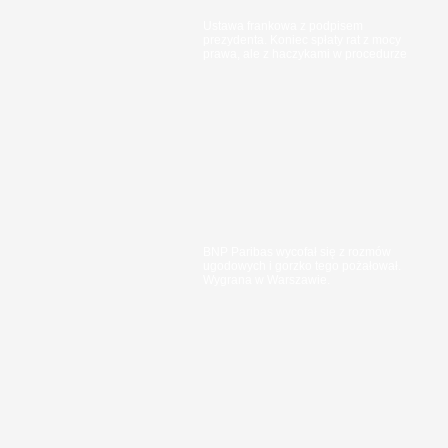
Ustawa frankowa z podpisem
prezydenta. Koniec spłaty rat z mocy
prawa, ale z haczykami w procedurze
BNP Paribas wycofał się z rozmów
ugodowych i gorzko tego pożałował.
Wygrana w Warszawie.