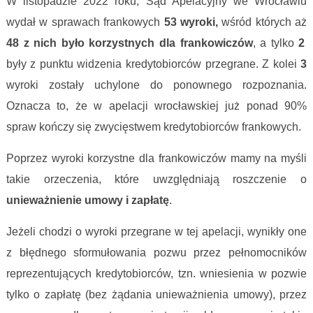
W listopadzie 2022 roku, Sąd Apelacyjny we Wrocławiu
wydał w sprawach frankowych
53 wyroki,
wśród których aż
48 z nich było korzystnych dla frankowiczów
, a tylko
2
były z punktu widzenia kredytobiorców przegrane. Z kolei
3
wyroki zostały uchylone do ponownego rozpoznania.
Oznacza to, że w apelacji wrocławskiej już ponad 90%
spraw kończy się zwycięstwem kredytobiorców frankowych.
Poprzez wyroki korzystne dla frankowiczów mamy na myśli
takie orzeczenia, które uwzględniają roszczenie o
unieważnienie umowy i zapłatę
.
Jeżeli chodzi o wyroki przegrane w tej apelacji, wynikły one
z błędnego sformułowania pozwu przez pełnomocników
reprezentujących kredytobiorców, tzn. wniesienia w pozwie
tylko o zapłatę (bez żądania unieważnienia umowy), przez