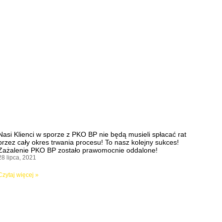
Nasi Klienci w sporze z PKO BP nie będą musieli spłacać rat
przez cały okres trwania procesu! To nasz kolejny sukces!
Zażalenie PKO BP zostało prawomocnie oddalone!
28 lipca, 2021
Czytaj więcej »