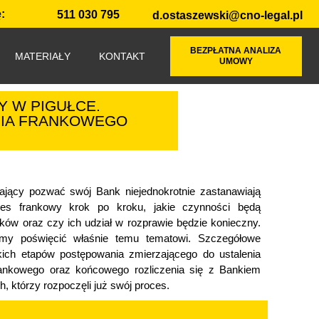
:
511 030 795
d.ostaszewski@cno-legal.pl
BEZPŁATNA ANALIZA
MATERIAŁY
KONTAKT
UMOWY
 W PIGUŁCE.
NIA FRANKOWEGO
zający pozwać swój Bank niejednokrotnie zastanawiają
ces frankowy krok po kroku, jakie czynności będą
ów oraz czy ich udział w rozprawie będzie konieczny.
liśmy poświęcić właśnie temu tematowi. Szczegółowe
kich etapów postępowania zmierzającego do ustalenia
ankowego oraz końcowego rozliczenia się z Bankiem
h, którzy rozpoczęli już swój proces.