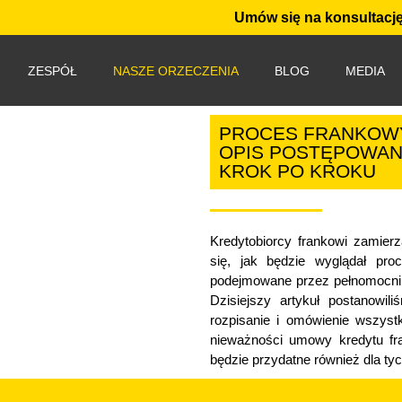
Umów się na konsultację
ZESPÓŁ
NASZE ORZECZENIA
BLOG
MEDIA
PROCES FRANKOWY
OPIS POSTĘPOWA
KROK PO KROKU
Kredytobiorcy frankowi zamier
się, jak będzie wyglądał pro
podejmowane przez pełnomocnik
Dzisiejszy artykuł postanowi
rozpisanie i omówienie wszyst
nieważności umowy kredytu fr
będzie przydatne również dla tyc