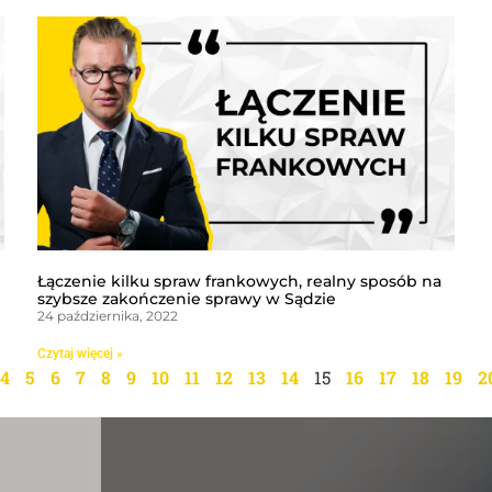
Łączenie kilku spraw frankowych, realny sposób na
szybsze zakończenie sprawy w Sądzie
24 października, 2022
Czytaj więcej »
4
5
6
7
8
9
10
11
12
13
14
15
16
17
18
19
2