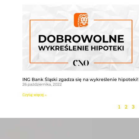
ING Bank Śląski zgadza się na wykreślenie hipoteki!
26 października, 2022
Czytaj więcej »
1
2
3