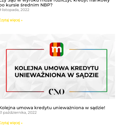
Czy Sąd w wyroku może rozliczyć kredyt frankowy
po kursie średnim NBP?
9 listopada, 2022
Czytaj więcej »
Kolejna umowa kredytu unieważniona w sądzie!
31 października, 2022
Czytaj więcej »