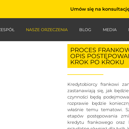
Umów się na konsultację
ZESPÓŁ
NASZE ORZECZENIA
BLOG
MEDIA
PROCES FRANKOW
OPIS POSTĘPOWA
KROK PO KROKU
Kredytobiorcy frankowi za
zastanawiają się, jak będzi
czynności będą podejmowan
rozprawie będzie konieczny
właśnie temu tematowi. Sz
etapów postępowania zmi
kredytu frankowego oraz 
przydatne również dla tych, k