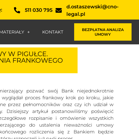
d.ostaszewski@cno-
:
511 030 795
legal.pl
BEZPŁATNA ANALIZA
MATERIAŁY
KONTAKT
UMOWY
Y W PIGUŁCE.
NIA FRANKOWEGO
mierzający pozwać swój Bank niejednokrotnie
e wyglądał proces frankowy krok po kroku, jakie
e przez pełnomocników oraz czy ich udział w
. Dzisiejszy artykuł postanowiliśmy poświęcić
czegółowe rozpisanie i omówienie wszystkich
erzającego do ustalenia nieważności umowy
końcowego rozliczenia się z Bankiem będzie
tórzy rozpoczęli już swój proces.