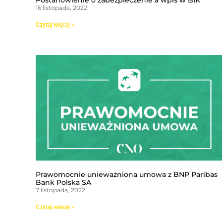
Postanowienie o zabezpieczenie a wpis w BIK
16 listopada, 2022
Czytaj więcej »
Prawomocnie unieważniona umowa z BNP Paribas
Bank Polska SA
7 listopada, 2022
Czytaj więcej »