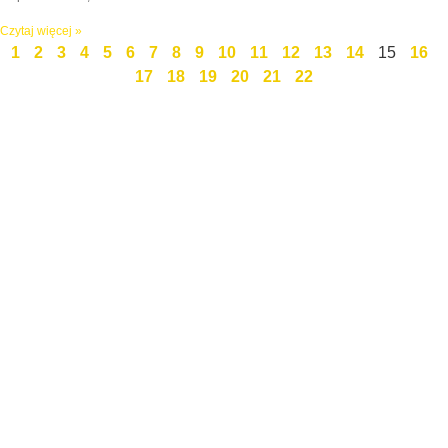
Czytaj więcej »
1
2
3
4
5
6
7
8
9
10
11
12
13
14
15
16
17
18
19
20
21
22
Święty Marcin 25 / 7
511 030 795