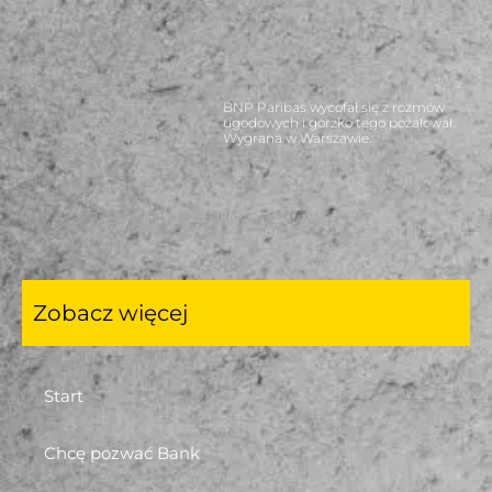
BNP Paribas wycofał się z rozmów
ugodowych i gorzko tego pożałował.
Wygrana w Warszawie.
Zobacz więcej
Start
Chcę pozwać Bank