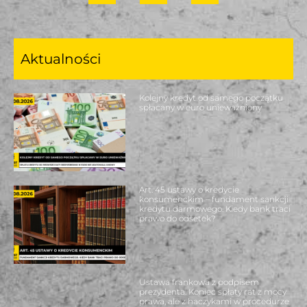
Aktualności
Kolejny kredyt od samego początku
spłacany w euro unieważniony
Art. 45 ustawy o kredycie
konsumenckim – fundament sankcji
kredytu darmowego. Kiedy bank traci
prawo do odsetek?
Ustawa frankowa z podpisem
prezydenta. Koniec spłaty rat z mocy
prawa, ale z haczykami w procedurze