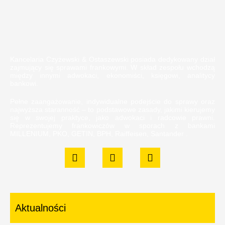
Kancelaria Czyżewski & Ostaszewski posiada dedykowany dział
zajmujący się sprawami frankowymi. W skład zespołu wchodzą
między innymi adwokaci, ekonomiści, księgowi, analitycy
bankowi.
Pełne zaangażowanie, indywidualne podejście do sprawy oraz
najwyższa staranność – to podstawowe zasady, jakimi kierujemy
się w swojej praktyce, jako adwokaci i radcowie prawni.
Reprezentujemy frankowiczów w sporach z bankami
MILLENIUM, PKO, GETIN, BPH, Raiffeisen, Santander .
Aktualności