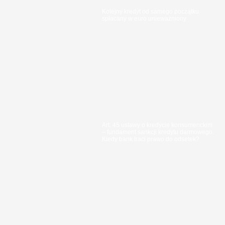
Kolejny kredyt od samego początku
spłacany w euro unieważniony
Art. 45 ustawy o kredycie konsumenckim
– fundament sankcji kredytu darmowego.
Kiedy bank traci prawo do odsetek?