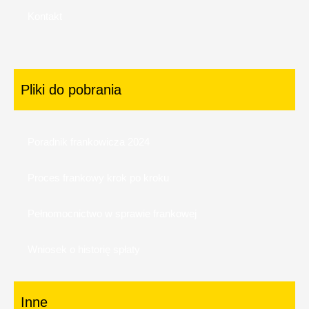
Kontakt
Pliki do pobrania
Poradnik frankowicza 2024
Proces frankowy krok po kroku
Pełnomocnictwo w sprawie frankowej
Wniosek o historię spłaty
Inne