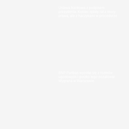
Ustawa frankowa z podpisem
prezydenta. Koniec spłaty rat z mocy
prawa, ale z haczykami w procedurze
BNP Paribas wycofał się z rozmów
ugodowych i gorzko tego pożałował.
Wygrana w Warszawie.