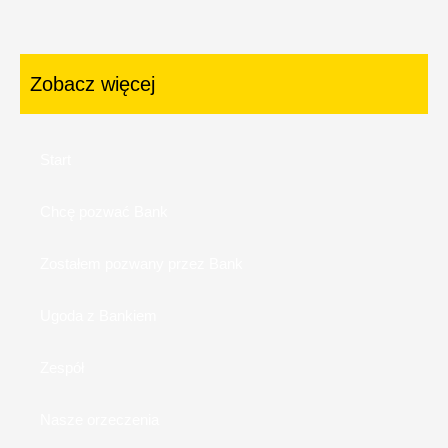
Zobacz więcej
Start
Chcę pozwać Bank
Zostałem pozwany przez Bank
Ugoda z Bankiem
Zespół
Nasze orzeczenia