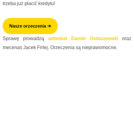
trzeba już płacić kredytu!
Frankowicze nie płacą kredytu
Nasze orzeczenia ➔
Sprawę prowadzą
adwokat Daniel Ostaszewski
oraz
mecenas Jacek Firlej. Orzeczenia są nieprawomocne.