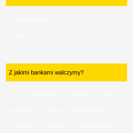
Polityka prywatności
Media
Z jakimi bankami walczymy?
BGŻ
BNP Paribas
BOŚ Bank
BPH
BRE Bank
BZ WBK
Deutsche Bank
EFG Bank
Fortis Bank
GE Money Bank