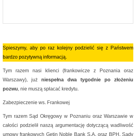
Frankowicze nie płacą kredytu
Spieszymy, aby po raz kolejny podzielić się z Państwem
bardzo pozytywną informacją.
Tym razem nasi klienci (frankowicze z Poznania oraz
Warszawy), już
niespełna dwa tygodnie po złożeniu
pozwu
, nie muszą spłacać kredytu.
Zabezpieczenie ws. Frankowej
Tym razem Sąd Okręgowy w Poznaniu oraz Warszawie w
całości podzielił naszą argumentację dotyczącą wadliwość
umowy frankowych Getin Noble Bank S.A. oraz BPH. Sądy