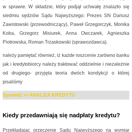
w sprawie. W składzie, który podjął uchwałę znalazło się
siedmiu sędziów Sądu Najwyższego: Prezes SN Dariusz
Zawistowski (przewodniczący), Paweł Grzegorczyk, Monika
Koba, Grzegorz Misiurek, Anna Owczarek, Agnieszka
Piotrowska, Roman Trzaskowski (sprawozdawca).
należy pamiętać również, iż każde roszcenie zarówno banku
jak i kredytobiorcy należy traktować oddzielnie i niezależnie
od drugiego- przyjęta teoria dwóch kondykcji o której
pisaliśmy
Sprawdź >> ANALIZA KREDYTU
Kredyt frankowy przedawnienie roszczeń
Kiedy przedawniają się nadpłaty kredytu?
Przekładając orzeczenie Sądu Najwyższego na wymiar