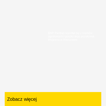
BNP Paribas wycofał się z rozmów
ugodowych i gorzko tego pożałował.
Wygrana w Warszawie.
Zobacz więcej