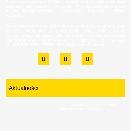
Kancelaria Czyżewski & Ostaszewski posiada dedykowany dział
zajmujący się sprawami frankowymi. W skład zespołu wchodzą
między innymi adwokaci, ekonomiści, księgowi, analitycy
bankowi.
Pełne zaangażowanie, indywidualne podejście do sprawy oraz
najwyższa staranność – to podstawowe zasady, jakimi kierujemy
się w swojej praktyce, jako adwokaci i radcowie prawni.
Reprezentujemy frankowiczów w sporach z bankami
MILLENIUM, PKO, GETIN, BPH, Raiffeisen, Santander .
Aktualności
Kolejny kredyt od samego początku
spłacany w euro unieważniony