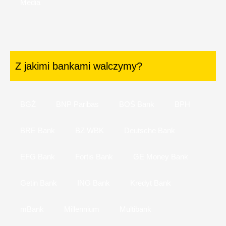
Media
Z jakimi bankami walczymy?
BGŻ
BNP Paribas
BOŚ Bank
BPH
BRE Bank
BZ WBK
Deutsche Bank
EFG Bank
Fortis Bank
GE Money Bank
Getin Bank
ING Bank
Kredyt Bank
mBank
Millennium
Multibank