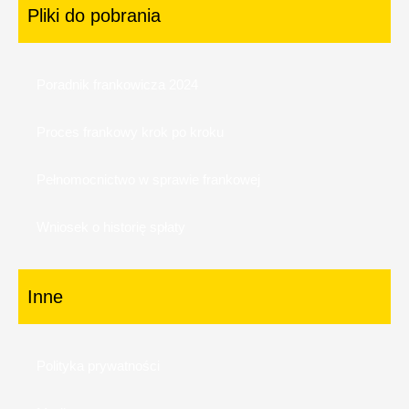
Pliki do pobrania
Poradnik frankowicza 2024
Proces frankowy krok po kroku
Pełnomocnictwo w sprawie frankowej
Wniosek o historię spłaty
Inne
Polityka prywatności