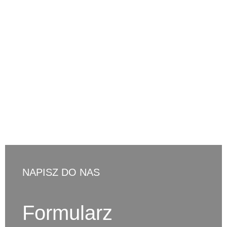
511 030 795
d.ostaszewski@cno-legal.pl
NAPISZ DO NAS
Formularz