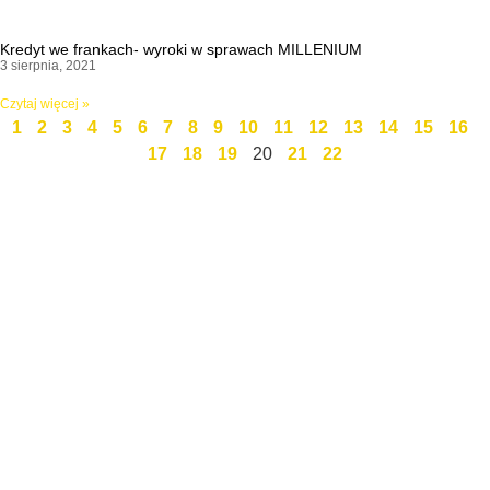
Kredyt we frankach- wyroki w sprawach MILLENIUM
3 sierpnia, 2021
Czytaj więcej »
1
2
3
4
5
6
7
8
9
10
11
12
13
14
15
16
17
18
19
20
21
22
Święty Marcin 25 / 7