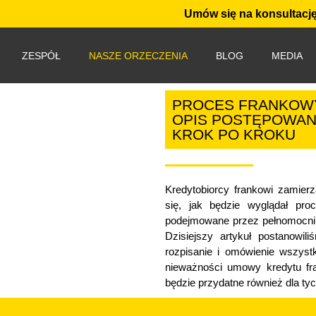
Umów się na konsultację
ZESPÓŁ
NASZE ORZECZENIA
BLOG
MEDIA
PROCES FRANKOWY
OPIS POSTĘPOWA
KROK PO KROKU
Kredytobiorcy frankowi zamier
się, jak będzie wyglądał pro
podejmowane przez pełnomocnik
Dzisiejszy artykuł postanowi
rozpisanie i omówienie wszyst
nieważności umowy kredytu fr
będzie przydatne również dla tyc