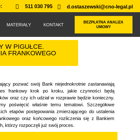
:
511 030 795
d.ostaszewski@cno-legal.pl
BEZPŁATNA ANALIZA
MATERIAŁY
KONTAKT
UMOWY
 W PIGUŁCE.
NIA FRANKOWEGO
zający pozwać swój Bank niejednokrotnie zastanawiają
ces frankowy krok po kroku, jakie czynności będą
ów oraz czy ich udział w rozprawie będzie konieczny.
liśmy poświęcić właśnie temu tematowi. Szczegółowe
kich etapów postępowania zmierzającego do ustalenia
ankowego oraz końcowego rozliczenia się z Bankiem
h, którzy rozpoczęli już swój proces.