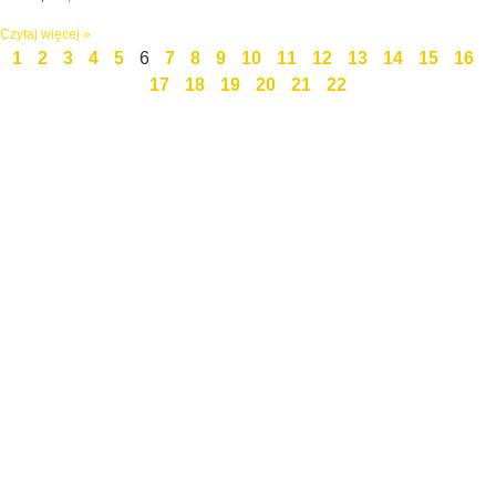
Czytaj więcej »
1
2
3
4
5
6
7
8
9
10
11
12
13
14
15
16
17
18
19
20
21
22
Święty Marcin 25 / 7
511 030 795