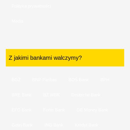
Polityka prywatności
Media
Z jakimi bankami walczymy?
BGŻ
BNP Paribas
BOŚ Bank
BPH
BRE Bank
BZ WBK
Deutsche Bank
EFG Bank
Fortis Bank
GE Money Bank
Getin Bank
ING Bank
Kredyt Bank