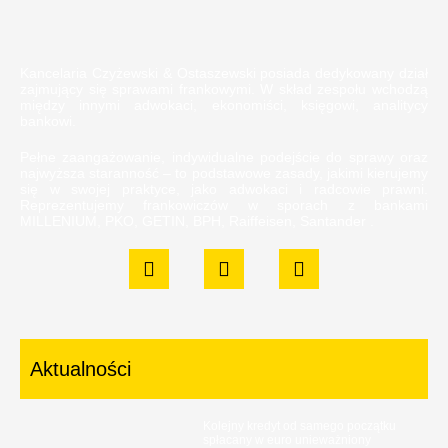
Kancelaria Czyżewski & Ostaszewski posiada dedykowany dział
zajmujący się sprawami frankowymi. W skład zespołu wchodzą
między innymi adwokaci, ekonomiści, księgowi, analitycy
bankowi.
Pełne zaangażowanie, indywidualne podejście do sprawy oraz
najwyższa staranność – to podstawowe zasady, jakimi kierujemy
się w swojej praktyce, jako adwokaci i radcowie prawni.
Reprezentujemy frankowiczów w sporach z bankami
MILLENIUM, PKO, GETIN, BPH, Raiffeisen, Santander .
Aktualności
Kolejny kredyt od samego początku
spłacany w euro unieważniony