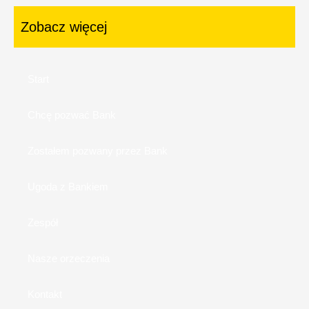
Zobacz więcej
Start
Chcę pozwać Bank
Zostałem pozwany przez Bank
Ugoda z Bankiem
Zespół
Nasze orzeczenia
Kontakt