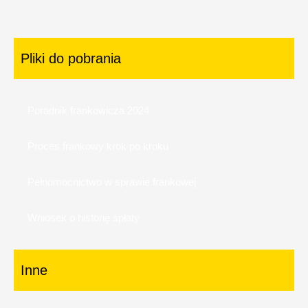
Pliki do pobrania
Poradnik frankowicza 2024
Proces frankowy krok po kroku
Pełnomocnictwo w sprawie frankowej
Wniosek o historię spłaty
Inne