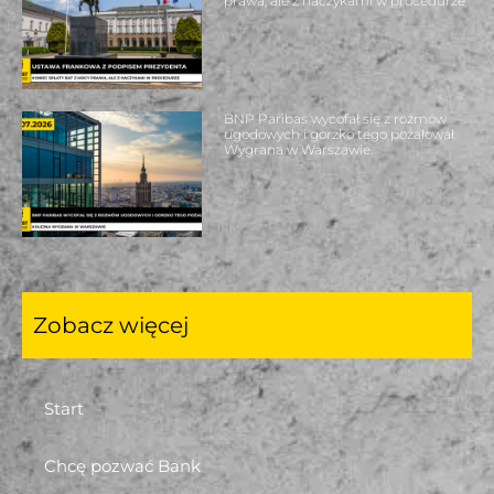
prawa, ale z haczykami w procedurze
BNP Paribas wycofał się z rozmów
ugodowych i gorzko tego pożałował.
Wygrana w Warszawie.
Zobacz więcej
Start
Chcę pozwać Bank