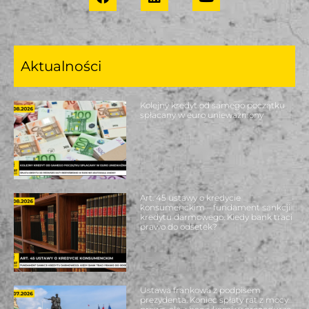
Aktualności
Kolejny kredyt od samego początku
spłacany w euro unieważniony
Art. 45 ustawy o kredycie
konsumenckim – fundament sankcji
kredytu darmowego. Kiedy bank traci
prawo do odsetek?
Ustawa frankowa z podpisem
prezydenta. Koniec spłaty rat z mocy