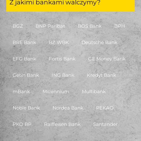
Z jakimi bankami walczymy?
BGŻ
BNP Paribas
BOŚ Bank
BPH
BRE Bank
BZ WBK
Deutsche Bank
EFG Bank
Fortis Bank
GE Money Bank
Getin Bank
ING Bank
Kredyt Bank
mBank
Millennium
Multibank
Noble Bank
Nordea Bank
PEKAO
PKO BP
Raiffeisen Bank
Santander