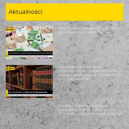
Aktualności
Kolejny kredyt od samego początku
spłacany w euro unieważniony
Art. 45 ustawy o kredycie
konsumenckim – fundament sankcji
kredytu darmowego. Kiedy bank traci
prawo do odsetek?
Ustawa frankowa z podpisem
prezydenta. Koniec spłaty rat z mocy
prawa, ale z haczykami w procedurze