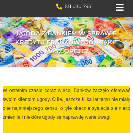
511 030 795
UGODA Z BANKIEM W SPRAWIE
KREDYTU FRANKOWEGO – JAKIE
MASZ OPCJE?
W ostatnim czasie coraz więcej Banków zaczęło oferować
swoim klientom ugody. O ile, jeszcze kilka lat temu nie miały
one najmniejszego sensu, o tyle obecnie sytuacja się nieco
zmieniła i niektóre ugody są naprawdę warte uwagi.