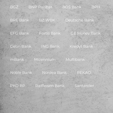
BGŻ
BNP Paribas
BOŚ Bank
BPH
BRE Bank
BZ WBK
Deutsche Bank
EFG Bank
Fortis Bank
GE Money Bank
Getin Bank
ING Bank
Kredyt Bank
mBank
Millennium
Multibank
Noble Bank
Nordea Bank
PEKAO
PKO BP
Raiffeisen Bank
Santander