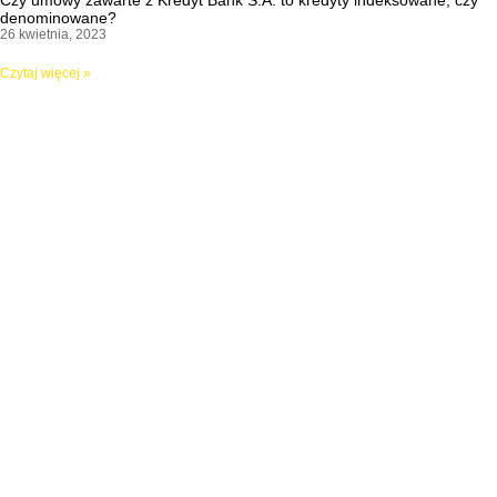
Czy umowy zawarte z Kredyt Bank S.A. to kredyty indeksowane, czy
denominowane?
26 kwietnia, 2023
Czytaj więcej »