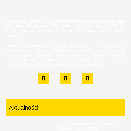
Kancelaria Czyżewski & Ostaszewski posiada dedykowany dział
zajmujący się sprawami frankowymi. W skład zespołu wchodzą
między innymi adwokaci, ekonomiści, księgowi, analitycy
bankowi.
Pełne zaangażowanie, indywidualne podejście do sprawy oraz
najwyższa staranność – to podstawowe zasady, jakimi kierujemy
się w swojej praktyce, jako adwokaci i radcowie prawni.
Reprezentujemy frankowiczów w sporach z bankami
MILLENIUM, PKO, GETIN, BPH, Raiffeisen, Santander .
Aktualności
Kolejny kredyt od samego początku
spłacany w euro unieważniony