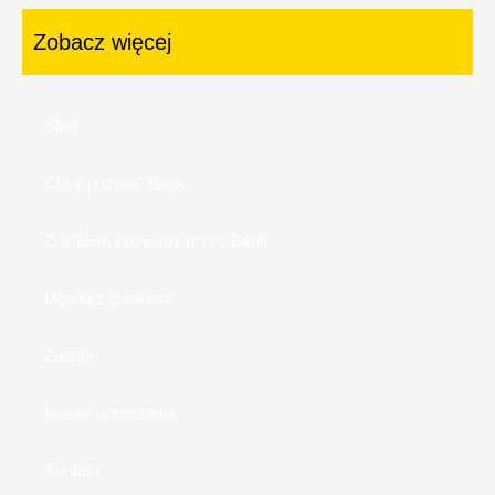
Zobacz więcej
Start
Chcę pozwać Bank
Zostałem pozwany przez Bank
Ugoda z Bankiem
Zespół
Nasze orzeczenia
Kontakt