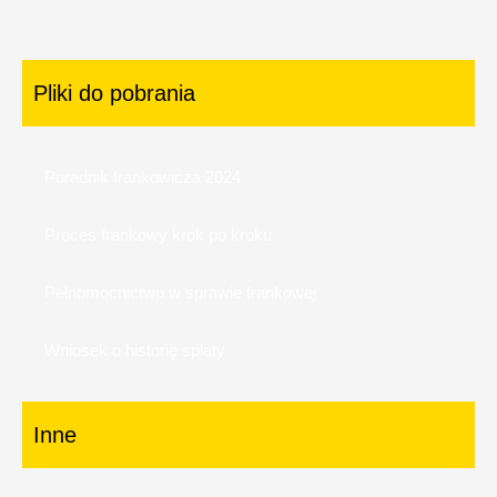
Pliki do pobrania
Poradnik frankowicza 2024
Proces frankowy krok po kroku
Pełnomocnictwo w sprawie frankowej
Wniosek o historię spłaty
Inne