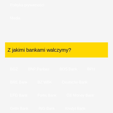
Polityka prywatności
Media
Z jakimi bankami walczymy?
BGŻ
BNP Paribas
BOŚ Bank
BPH
BRE Bank
BZ WBK
Deutsche Bank
EFG Bank
Fortis Bank
GE Money Bank
Getin Bank
ING Bank
Kredyt Bank