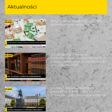
Aktualności
Kolejny kredyt od samego początku
spłacany w euro unieważniony
Art. 45 ustawy o kredycie
konsumenckim – fundament sankcji
kredytu darmowego. Kiedy bank traci
prawo do odsetek?
Ustawa frankowa z podpisem
prezydenta. Koniec spłaty rat z mocy
prawa, ale z haczykami w procedurze