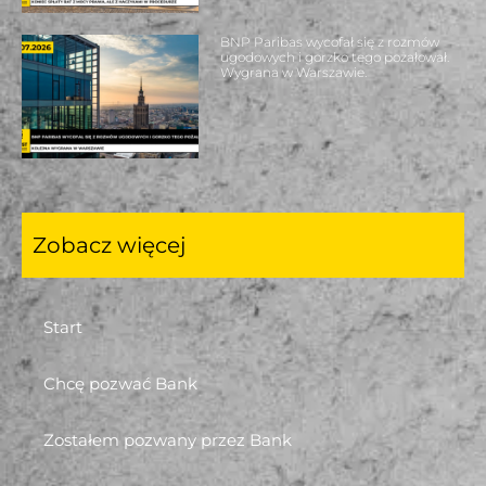
BNP Paribas wycofał się z rozmów
ugodowych i gorzko tego pożałował.
Wygrana w Warszawie.
Zobacz więcej
Start
Chcę pozwać Bank
Zostałem pozwany przez Bank