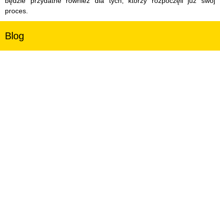
będzie przydatne również dla tych, którzy rozpoczęli już swój
proces.
Blog