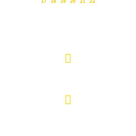
17
18
19
20
21
22
Święty Marcin 25 / 7
511 030 795