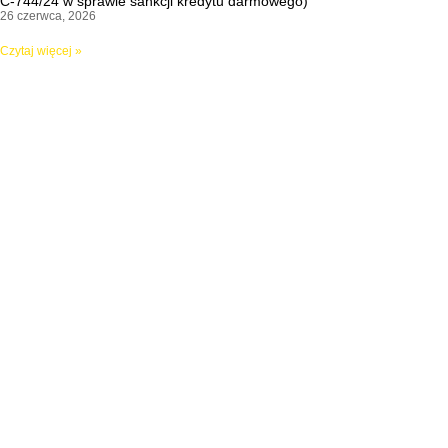
C-744/24 w sprawie sankcji kredytu darmowego)
26 czerwca, 2026
Czytaj więcej »