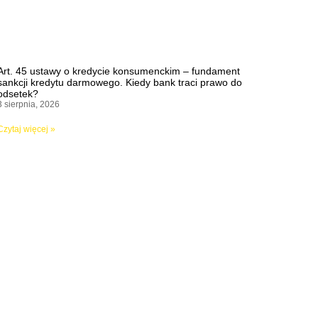
Art. 45 ustawy o kredycie konsumenckim – fundament
sankcji kredytu darmowego. Kiedy bank traci prawo do
odsetek?
3 sierpnia, 2026
Czytaj więcej »