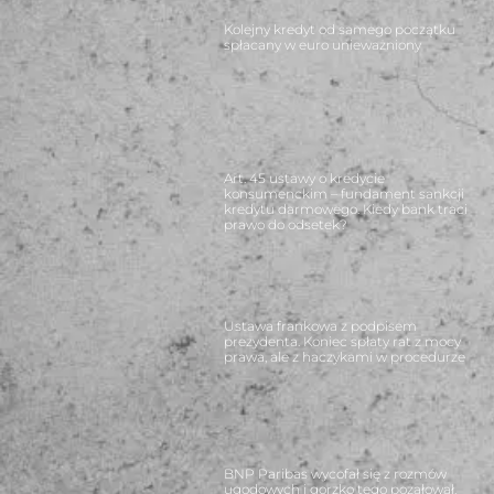
Kolejny kredyt od samego początku
spłacany w euro unieważniony
Art. 45 ustawy o kredycie
konsumenckim – fundament sankcji
kredytu darmowego. Kiedy bank traci
prawo do odsetek?
Ustawa frankowa z podpisem
prezydenta. Koniec spłaty rat z mocy
prawa, ale z haczykami w procedurze
BNP Paribas wycofał się z rozmów
ugodowych i gorzko tego pożałował.