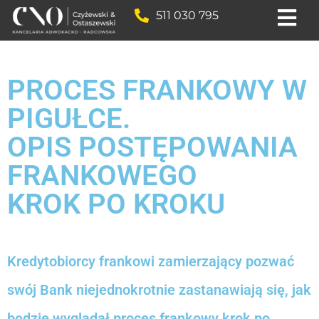
511 030 795
PROCES FRANKOWY W
PIGUŁCE.
OPIS POSTĘPOWANIA
FRANKOWEGO
KROK PO KROKU
Kredytobiorcy frankowi zamierzający pozwać
swój Bank niejednokrotnie zastanawiają się, jak
będzie wyglądał proces frankowy krok po