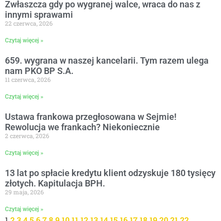
Zwłaszcza gdy po wygranej walce, wraca do nas z
innymi sprawami
22 czerwca, 2026
Czytaj więcej »
659. wygrana w naszej kancelarii. Tym razem ulega
nam PKO BP S.A.
11 czerwca, 2026
Czytaj więcej »
Ustawa frankowa przegłosowana w Sejmie!
Rewolucja we frankach? Niekoniecznie
2 czerwca, 2026
Czytaj więcej »
13 lat po spłacie kredytu klient odzyskuje 180 tysięcy
złotych. Kapitulacja BPH.
29 maja, 2026
Czytaj więcej »
1
2
3
4
5
6
7
8
9
10
11
12
13
14
15
16
17
18
19
20
21
22