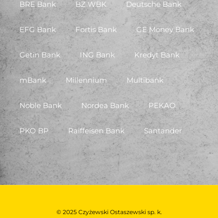
BRE Bank
BZ WBK
Deutsche Bank
EFG Bank
Fortis Bank
GE Money Bank
Getin Bank
ING Bank
Kredyt Bank
mBank
Millennium
Multibank
Noble Bank
Nordea Bank
PEKAO
PKO BP
Raiffeisen Bank
Santander
© 2025 Czyżewski Ostaszewski sp. k.