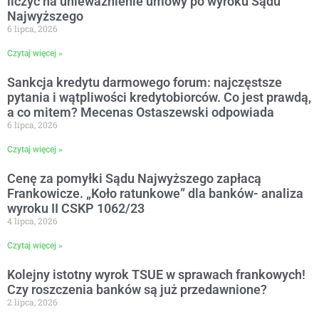
liczyć na unieważnienie umowy po wyroku Sądu
Najwyższego
6 lipca, 2026
Czytaj więcej »
Sankcja kredytu darmowego forum: najczęstsze
pytania i wątpliwości kredytobiorców. Co jest prawdą,
a co mitem? Mecenas Ostaszewski odpowiada
6 lipca, 2026
Czytaj więcej »
Cenę za pomyłki Sądu Najwyższego zapłacą
Frankowicze. „Koło ratunkowe” dla banków- analiza
wyroku II CSKP 1062/23
4 lipca, 2026
Czytaj więcej »
Kolejny istotny wyrok TSUE w sprawach frankowych!
Czy roszczenia banków są już przedawnione?
2 lipca, 2026