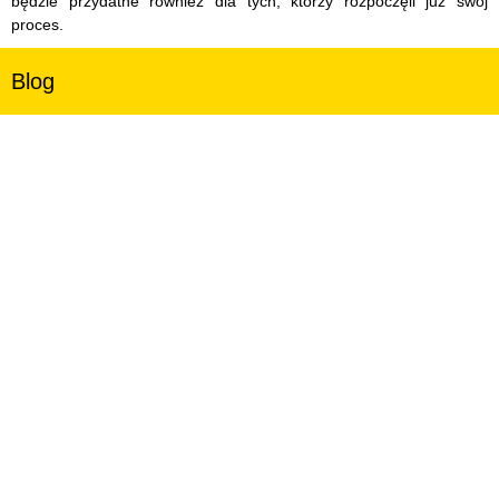
będzie przydatne również dla tych, którzy rozpoczęli już swój
proces.
Blog