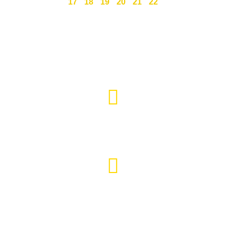
17
18
19
20
21
22
Święty Marcin 25 / 7
511 030 795