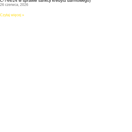
C-744/24 w sprawie sankcji kredytu darmowego)
26 czerwca, 2026
Czytaj więcej »