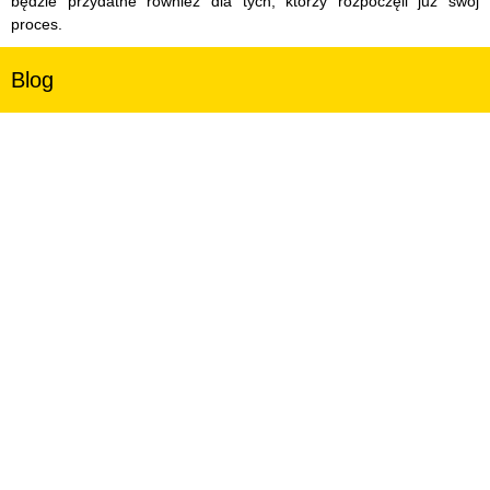
będzie przydatne również dla tych, którzy rozpoczęli już swój
proces.
Blog