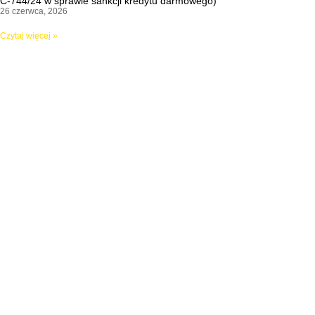
C-744/24 w sprawie sankcji kredytu darmowego)
26 czerwca, 2026
Czytaj więcej »