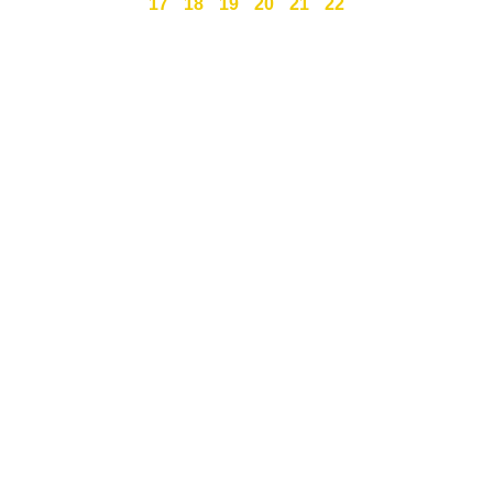
17
18
19
20
21
22
Święty Marcin 25 / 7
511 030 795