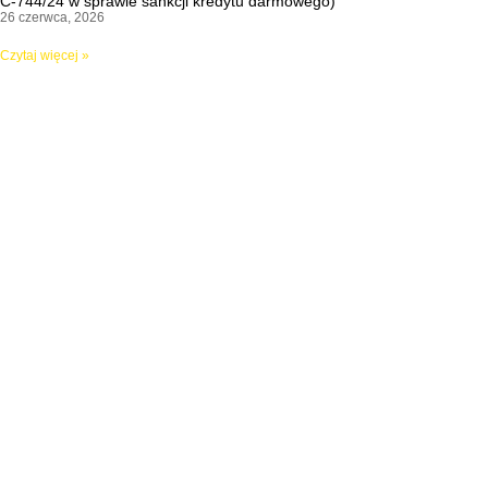
C-744/24 w sprawie sankcji kredytu darmowego)
26 czerwca, 2026
Czytaj więcej »