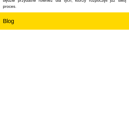
będzie przydatne również dla tych, którzy rozpoczęli już swój
proces.
Blog