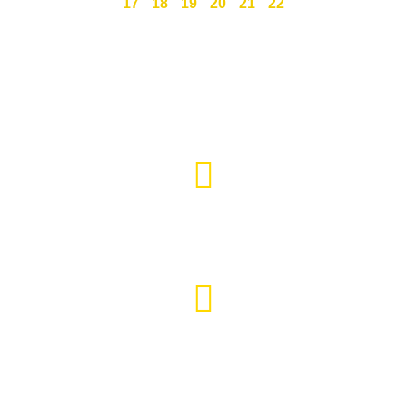
17
18
19
20
21
22
Święty Marcin 25 / 7
511 030 795