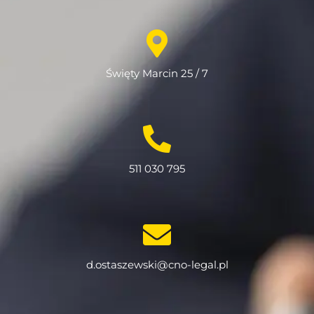
Święty Marcin 25 / 7
511 030 795
d.ostaszewski@cno-legal.pl