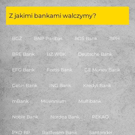
Z jakimi bankami walczymy?
BGŻ
BNP Paribas
BOŚ Bank
BPH
BRE Bank
BZ WBK
Deutsche Bank
EFG Bank
Fortis Bank
GE Money Bank
Getin Bank
ING Bank
Kredyt Bank
mBank
Millennium
Multibank
Noble Bank
Nordea Bank
PEKAO
PKO BP
Raiffeisen Bank
Santander