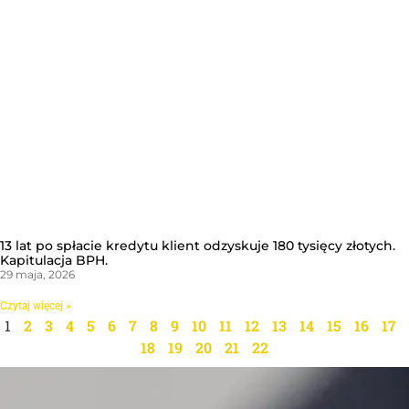
13 lat po spłacie kredytu klient odzyskuje 180 tysięcy złotych.
Kapitulacja BPH.
29 maja, 2026
Czytaj więcej »
1
2
3
4
5
6
7
8
9
10
11
12
13
14
15
16
17
18
19
20
21
22