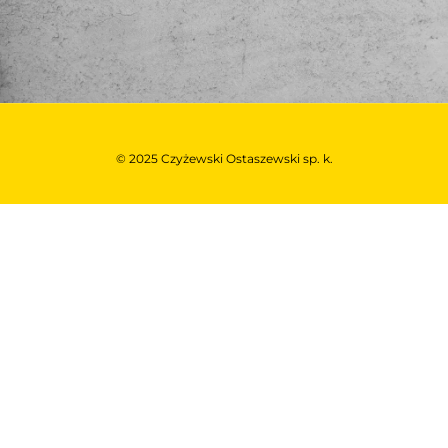
© 2025 Czyżewski Ostaszewski sp. k.