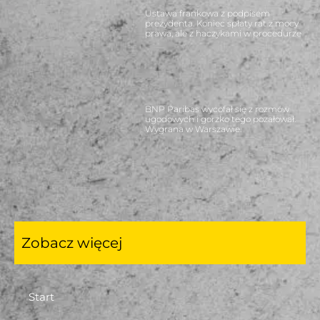
Ustawa frankowa z podpisem
prezydenta. Koniec spłaty rat z mocy
prawa, ale z haczykami w procedurze
BNP Paribas wycofał się z rozmów
ugodowych i gorzko tego pożałował.
Wygrana w Warszawie.
Zobacz więcej
Start