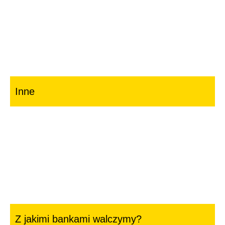
Proces frankowy krok po kroku
Pełnomocnictwo w sprawie frankowej
Wniosek o historię spłaty
Inne
Polityka prywatności
Media
Z jakimi bankami walczymy?