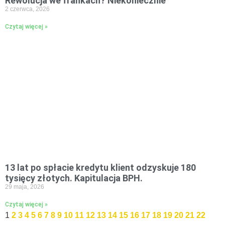
Rewolucja we frankach? Niekoniecznie
2 czerwca, 2026
Czytaj więcej »
13 lat po spłacie kredytu klient odzyskuje 180
tysięcy złotych. Kapitulacja BPH.
29 maja, 2026
Czytaj więcej »
1
2
3
4
5
6
7
8
9
10
11
12
13
14
15
16
17
18
19
20
21
22