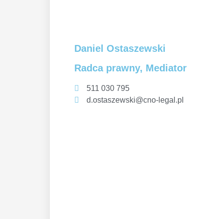
Daniel Ostaszewski
Radca prawny, Mediator
511 030 795
d.ostaszewski@cno-legal.pl