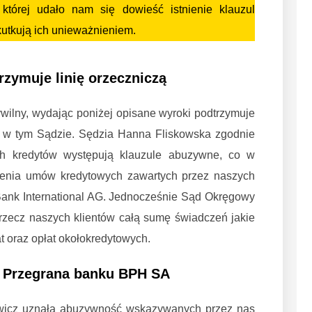
której udało nam się dowieść istnienie klauzul
utkują ich unieważnieniem.
zymuje linię orzeczniczą
ilny, wydając poniżej opisane wyroki podtrzymuje
ą w tym Sądzie. Sędzia Hanna Fliskowska zgodnie
 kredytów występują klauzule abuzywne, co w
ienia umów kredytowych zawartych przez naszych
Bank International AG. Jednocześnie Sąd Okręgowy
zecz naszych klientów całą sumę świadczeń jakie
rat oraz opłat okołokredytowych.
. Przegrana banku BPH SA
wicz uznała abuzywność wskazywanych przez nas