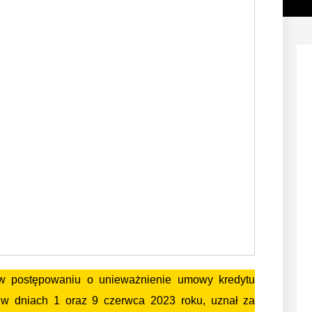
 w postępowaniu o unieważnienie umowy kredytu
w dniach 1 oraz 9 czerwca 2023 roku, uznał za