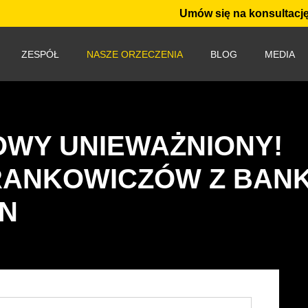
Umów się na konsultację
ZESPÓŁ
NASZE ORZECZENIA
BLOG
MEDIA
WY UNIEWAŻNIONY!
RANKOWICZÓW Z BANK
EN