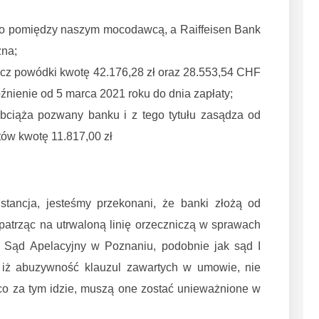
go pomiędzy naszym mocodawcą, a Raiffeisen Bank
żna;
z powódki kwotę 42.176,28 zł oraz 28.553,54 CHF
nienie od 5 marca 2021 roku do dnia zapłaty;
ciąża pozwany banku i z tego tytułu zasądza od
ów kwotę 11.817,00 zł
stancja, jesteśmy przekonani, że banki złożą od
atrząc na utrwaloną linię orzeczniczą w sprawach
, Sąd Apelacyjny w Poznaniu, podobnie jak sąd I
i, iż abuzywność klauzul zawartych w umowie, nie
co za tym idzie, muszą one zostać unieważnione w