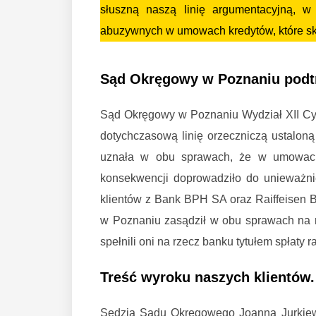
słuszną naszą linię argumentacyjną, w 
abuzywnych w umowach kredytów, które sk
Zwycięstwo frankowiczów
Sąd Okręgowy w Poznaniu podtr
Sąd Okręgowy w Poznaniu Wydział XII Cyw
dotychczasową linię orzeczniczą ustalon
uznała w obu sprawach, że w umowach
konsekwencji doprowadziło do unieważn
klientów z Bank BPH SA oraz Raiffeisen 
w Poznaniu zasądził w obu sprawach na r
spełnili oni na rzecz banku tytułem spłaty 
Treść wyroku naszych klientów
Sędzia Sądu Okręgowego Joanna Jurkie