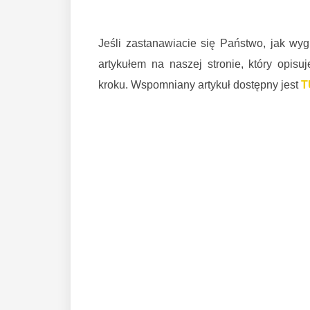
Jeśli zastanawiacie się Państwo, jak wy
artykułem na naszej stronie, który opis
kroku. Wspomniany artykuł dostępny jest
T
Zwycięstwo frankowiczów