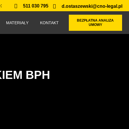
:
511 030 795
d.ostaszewski@cno-legal.pl
BEZPŁATNA ANALIZA
MATERIAŁY
KONTAKT
UMOWY
IEM BPH