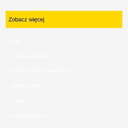
Zobacz więcej
Start
Chcę pozwać Bank
Zostałem pozwany przez Bank
Ugoda z Bankiem
Zespół
Nasze orzeczenia