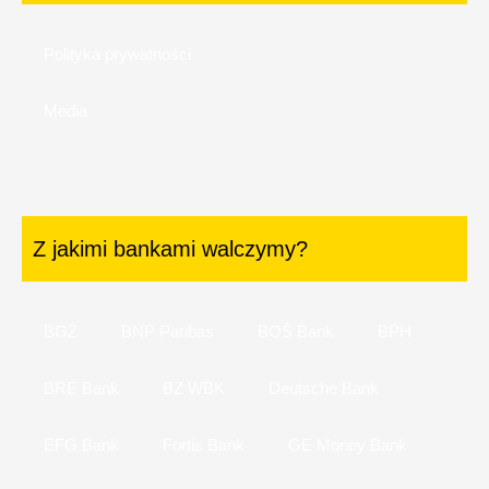
Polityka prywatności
Media
Z jakimi bankami walczymy?
BGŻ
BNP Paribas
BOŚ Bank
BPH
BRE Bank
BZ WBK
Deutsche Bank
EFG Bank
Fortis Bank
GE Money Bank