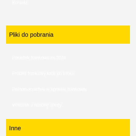
Kontakt
Pliki do pobrania
Poradnik frankowicza 2024
Proces frankowy krok po kroku
Pełnomocnictwo w sprawie frankowej
Wniosek o historię spłaty
Inne