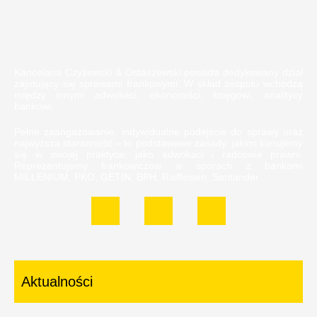
Kancelaria Czyżewski & Ostaszewski posiada dedykowany dział
zajmujący się sprawami frankowymi. W skład zespołu wchodzą
między innymi adwokaci, ekonomiści, księgowi, analitycy
bankowi.
Pełne zaangażowanie, indywidualne podejście do sprawy oraz
najwyższa staranność – to podstawowe zasady, jakimi kierujemy
się w swojej praktyce, jako adwokaci i radcowie prawni.
Reprezentujemy frankowiczów w sporach z bankami
MILLENIUM, PKO, GETIN, BPH, Raiffeisen, Santander .
Aktualności