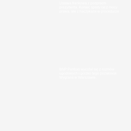
Ustawa frankowa z podpisem
prezydenta. Koniec spłaty rat z mocy
prawa, ale z haczykami w procedurze
BNP Paribas wycofał się z rozmów
ugodowych i gorzko tego pożałował.
Wygrana w Warszawie.