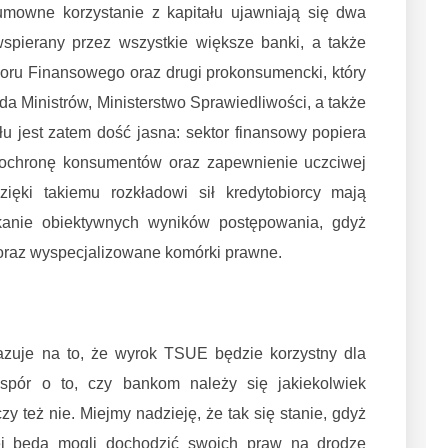
mowne korzystanie z kapitału ujawniają się dwa
wspierany przez wszystkie większe banki, a także
ru Finansowego oraz drugi prokonsumencki, który
a Ministrów, Ministerstwo Sprawiedliwości, a także
u jest zatem dość jasna: sektor finansowy popiera
 ochronę konsumentów oraz zapewnienie uczciwej
zięki takiemu rozkładowi sił kredytobiorcy mają
anie obiektywnych wyników postępowania, gdyż
z oraz wyspecjalizowane komórki prawne.
uje na to, że wyrok TSUE będzie korzystny dla
 spór o to, czy bankom należy się jakiekolwiek
zy też nie. Miejmy nadzieję, że tak się stanie, gdyż
j będą mogli dochodzić swoich praw na drodze