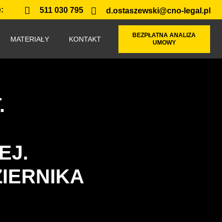
:
511 030 795
d.ostaszewski@cno-legal.pl
BEZPŁATNA ANALIZA
MATERIAŁY
KONTAKT
UMOWY
.
EJ.
ZIERNIKA