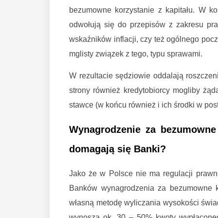
bezumowne korzystanie z kapitału. W ko
odwołują się do przepisów z zakresu pr
wskaźników inflacji, czy też ogólnego poc
mglisty związek z tego, typu sprawami.
W rezultacie sędziowie oddalają roszczen
strony również kredytobiorcy mogliby żąd
stawce (w końcu również i ich środki w post
Wynagrodzenie za bezumowne k
domagają się Banki?
Jako że w Polsce nie ma regulacji prawn
Banków wynagrodzenia za bezumowne kor
własną metodę wyliczania wysokości świa
wynoszą ok. 30 – 50% kwoty wypłaconego 