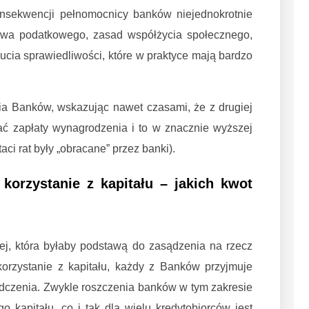
nsekwencji pełnomocnicy banków niejednokrotnie
awa podatkowego, zasad współżycia społecznego,
zucia sprawiedliwości, które w praktyce mają bardzo
ia Banków, wskazując nawet czasami, że z drugiej
ać zapłaty wynagrodzenia i to w znacznie wyższej
aci rat były „obracane” przez banki).
orzystanie z kapitału – jakich kwot
ej, która byłaby podstawą do zasądzenia na rzecz
zystanie z kapitału, każdy z Banków przyjmuje
dczenia. Zwykle roszczenia banków w tym zakresie
kapitału, co i tak dla wielu kredytobiorców jest