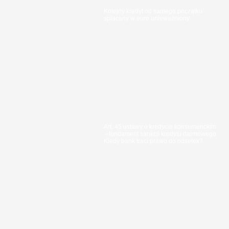
Kolejny kredyt od samego początku
spłacany w euro unieważniony
Art. 45 ustawy o kredycie konsumenckim
– fundament sankcji kredytu darmowego.
Kiedy bank traci prawo do odsetek?