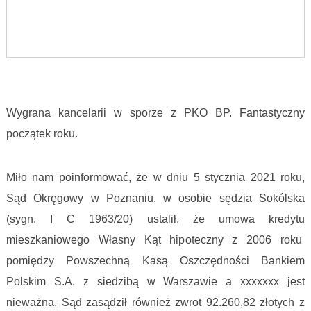
Wygrana z PKO BP S. A.
Wygrana kancelarii w sporze z PKO BP. Fantastyczny
początek roku.
Wygrana z PKO BP S. A.
Miło nam poinformować, że w dniu 5 stycznia 2021 roku,
Sąd Okręgowy w Poznaniu, w osobie sędzia Sokólska
(sygn. I C 1963/20) ustalił, że umowa kredytu
mieszkaniowego Własny Kąt hipoteczny z 2006 roku
pomiędzy Powszechną Kasą Oszczędności Bankiem
Polskim S.A. z siedzibą w Warszawie a xxxxxxx jest
nieważna. Sąd zasądził również zwrot 92.260,82 złotych z