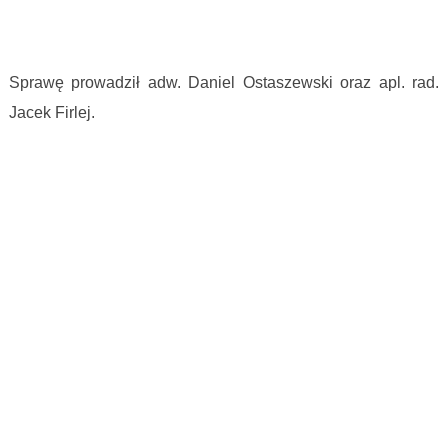
Wygrana z PKO BP S. A.
Sprawę prowadził adw. Daniel Ostaszewski oraz apl. rad.
Jacek Firlej.