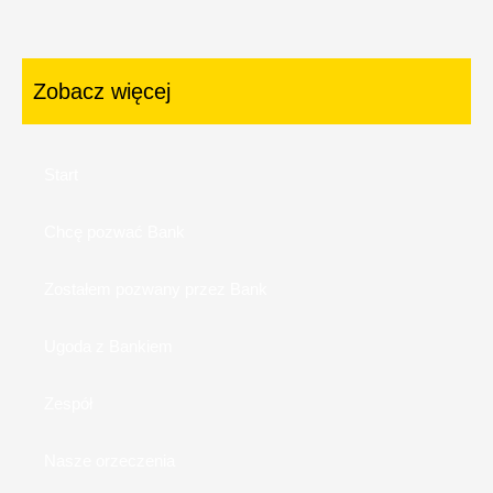
Zobacz więcej
Start
Chcę pozwać Bank
Zostałem pozwany przez Bank
Ugoda z Bankiem
Zespół
Nasze orzeczenia