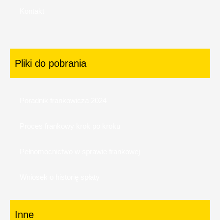
Kontakt
Pliki do pobrania
Poradnik frankowicza 2024
Proces frankowy krok po kroku
Pełnomocnictwo w sprawie frankowej
Wniosek o historię spłaty
Inne