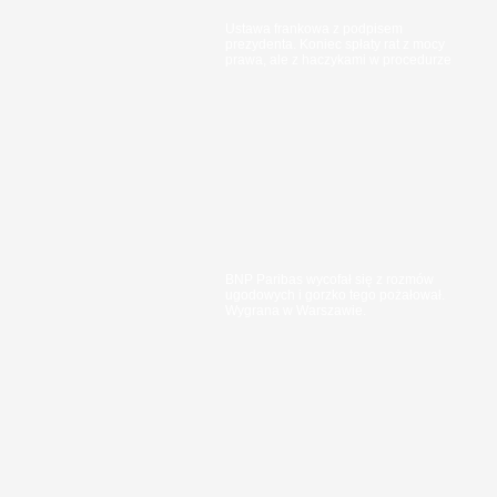
Ustawa frankowa z podpisem
prezydenta. Koniec spłaty rat z mocy
prawa, ale z haczykami w procedurze
BNP Paribas wycofał się z rozmów
ugodowych i gorzko tego pożałował.
Wygrana w Warszawie.