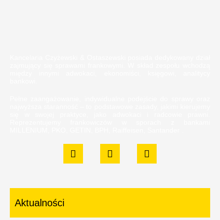
Kancelaria Czyżewski & Ostaszewski posiada dedykowany dział
zajmujący się sprawami frankowymi. W skład zespołu wchodzą
między innymi adwokaci, ekonomiści, księgowi, analitycy
bankowi.
Pełne zaangażowanie, indywidualne podejście do sprawy oraz
najwyższa staranność – to podstawowe zasady, jakimi kierujemy
się w swojej praktyce, jako adwokaci i radcowie prawni.
Reprezentujemy frankowiczów w sporach z bankami
MILLENIUM, PKO, GETIN, BPH, Raiffeisen, Santander .
Aktualności