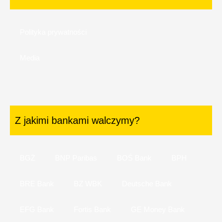
Polityka prywatności
Media
Z jakimi bankami walczymy?
BGŻ
BNP Paribas
BOŚ Bank
BPH
BRE Bank
BZ WBK
Deutsche Bank
EFG Bank
Fortis Bank
GE Money Bank