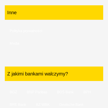
Inne
Polityka prywatności
Media
Z jakimi bankami walczymy?
BGŻ
BNP Paribas
BOŚ Bank
BPH
BRE Bank
BZ WBK
Deutsche Bank