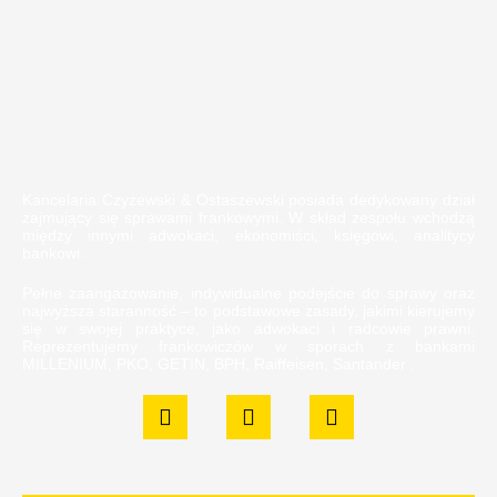
Kancelaria Czyżewski & Ostaszewski posiada dedykowany dział
zajmujący się sprawami frankowymi. W skład zespołu wchodzą
między innymi adwokaci, ekonomiści, księgowi, analitycy
bankowi.
Pełne zaangażowanie, indywidualne podejście do sprawy oraz
najwyższa staranność – to podstawowe zasady, jakimi kierujemy
się w swojej praktyce, jako adwokaci i radcowie prawni.
Reprezentujemy frankowiczów w sporach z bankami
MILLENIUM, PKO, GETIN, BPH, Raiffeisen, Santander .