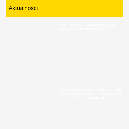
Aktualności
Kolejny kredyt od samego początku
spłacany w euro unieważniony
Art. 45 ustawy o kredycie konsumenckim
– fundament sankcji kredytu darmowego.
Kiedy bank traci prawo do odsetek?