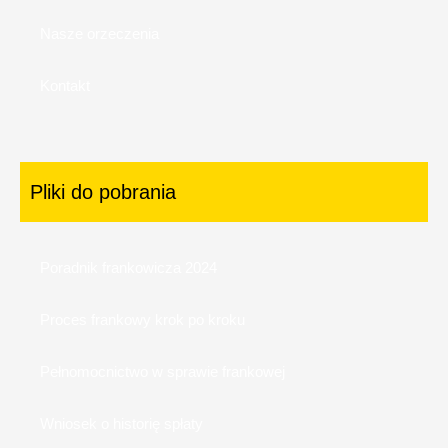
Nasze orzeczenia
Kontakt
Pliki do pobrania
Poradnik frankowicza 2024
Proces frankowy krok po kroku
Pełnomocnictwo w sprawie frankowej
Wniosek o historię spłaty