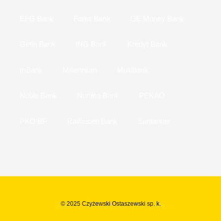
EFG Bank
Fortis Bank
GE Money Bank
Getin Bank
ING Bank
Kredyt Bank
mBank
Millennium
Multibank
Noble Bank
Nordea Bank
PEKAO
PKO BP
Raiffeisen Bank
Santander
© 2025 Czyżewski Ostaszewski sp. k.