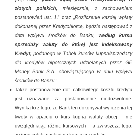
złotych polskich,
miesięcznie, z zachowaniem
postanowień ust. 1.
” oraz „
Rozliczenie każdej wpłaty
dokonanej przez Kredytobiorcę, będzie następować z
datą wpływu środków do Banku,
według kursu
sprzedaży waluty do której jest indeksowany
Kredyt
, podanego w Tabeli kursów kupna/sprzedaży
dla kredytów hipotecznych udzielanych przez GE
Money Bank S.A. obowiązującego w dniu wpływu
środków do Banku
.”
Także postanowienie dot. całkowitego kosztu kredytu
jest uznawane za postanowienie niedozwolone.
Wynika to z tego, że Bank ten dokonywał wyliczenia tej
kwoty w oparciu o kurs kupna waluty obcej – nie
uwzględniając różnic kursowych – a zwłaszcza tego,
że jego splata nastąpi po kursie sprzedaży.