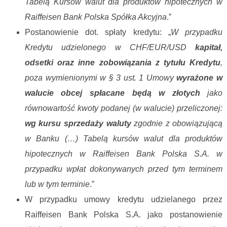
Tabelą Kursów walut dla produktów hipotecznych w
Raiffeisen Bank Polska Spółka Akcyjna
.”
Postanowienie dot. spłaty kredytu: „
W przypadku
Kredytu udzielonego w CHF/EUR/USD
kapitał,
odsetki oraz inne zobowiązania z tytułu Kredytu
,
poza wymienionymi w § 3 ust. 1 Umowy
wyrażone w
walucie obcej spłacane będą w złotych
jako
równowartość kwoty podanej (w walucie) przeliczonej:
wg
kursu sprzedaży
waluty
zgodnie z obowiązującą
w Banku (…) Tabelą kursów walut dla produktów
hipotecznych w Raiffeisen Bank Polska S.A. w
przypadku wpłat dokonywanych przed tym terminem
lub w tym terminie
.”
W przypadku umowy kredytu udzielanego przez
Raiffeisen Bank Polska S.A. jako postanowienie