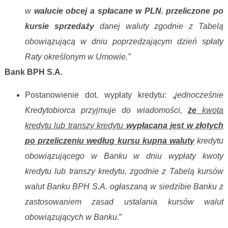
w
walucie obcej a spłacane w PLN
,
przeliczone po
kursie sprzedaży
danej waluty zgodnie z Tabelą
obowiązującą w dniu poprzedzającym dzień spłaty
Raty określonym w Umowie.”
Bank BPH S.A.
Postanowienie dot. wypłaty kredytu: „
j
ednocześnie
Kredytobiorca przyjmuje do wiadomości,
że
kwota
kredytu lub transzy kredytu
wypłacana jest w złotych
po przeliczeniu według kursu kupna waluty
kredytu
obowiązującego w Banku w dniu wypłaty kwoty
kredytu lub transzy kredytu, zgodnie z Tabelą kursów
walut Banku BPH S.A. ogłaszaną w siedzibie Banku z
zastosowaniem zasad ustalania kursów walut
obowiązujących w Banku.
”