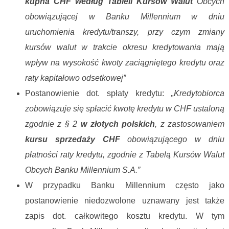
kupna CHF według Tableli Kursów Walut
Obcych
obowiązującej w Banku Millennium w dniu
uruchomienia kredytu/transzy, przy czym zmiany
kursów walut w trakcie okresu kredytowania mają
wpływ na wysokość kwoty zaciągniętego kredytu oraz
raty kapitałowo odsetkowej”
Postanowienie dot. spłaty kredytu:
„Kredytobiorca
zobowiązuje się spłacić kwotę kredytu w CHF ustaloną
zgodnie z § 2
w złotych polskich
, z zastosowaniem
kursu sprzedaży CHF
obowiązującego w dniu
płatności raty kredytu, zgodnie z Tabelą Kursów Walut
Obcych Banku Millennium S.A.”
W przypadku Banku Millennium często jako
postanowienie niedozwolone uznawany jest także
zapis dot. całkowitego kosztu kredytu. W tym