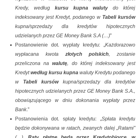
Kredy, według
kursu kupna waluty
do której
indeksowany jest Kredyt, podanego w
Tabeli kursów
kupna/sprzedaży dla kredytów hipotecznych
udzielanych przez GE Money Bank S.A (…)
”
Postanowienie dot. wypłaty kredytu: „
Każdorazowo
wypłacana kwota
złotych polskich
, zostanie
przeliczona na
walutę
, do której indeksowany jest
Kredyt
według kursu kupna
waluty Kredytu podanego
w
Tabeli kursów
kupna/sprzedaży dla kredytów
hipotecznych udzielanych przez GE Money Bank S.A.,
obowiązującego w dniu dokonania wypłaty przez
Bank
.”
Postanowienia dot. spłaty kredytu: „
Spłata kredytu
będzie dokonywana w ratach, zwanych dalej „Ratami”
(…).
Raty płatne będą przez Kredytobiorcę, w