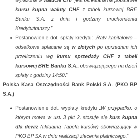
wyrażona w
walucie CHF
jest określana na podstawie
kursu kupna waluty CHF
z tabeli kursowej BRE
Banku S.A. z dnia i godziny uruchomienia
Kredytu/transzy.”
Postanowienie dot. spłaty kredytu: „
Raty kapitałowo –
odsetkowe spłacane są
w złotych
po uprzednim ich
przeliczeniu wg
kursu sprzedaży CHF
z tabeli
kursowej BRE Banku S.A.,
obowiązującego na dzień
spłaty z godziny 14:50
.”
Polska Kasa Oszczędności Bank Polski S.A. (PKO BP
S.A.)
Postanowienie dot. wypłaty kredytu „
W przypadku, o
którym mowa w ust. 3 pkt 2, stosuje się
kurs kupna
dla dewiz
(aktualna Tabela kursów) obowiązujący w
PKO BP SA w dniu realizacji zlecenia płatniczego.
”