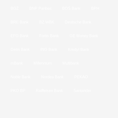
BGŻ
BNP Paribas
BOŚ Bank
BPH
BRE Bank
BZ WBK
Deutsche Bank
EFG Bank
Fortis Bank
GE Money Bank
Getin Bank
ING Bank
Kredyt Bank
mBank
Millennium
Multibank
Noble Bank
Nordea Bank
PEKAO
PKO BP
Raiffeisen Bank
Santander