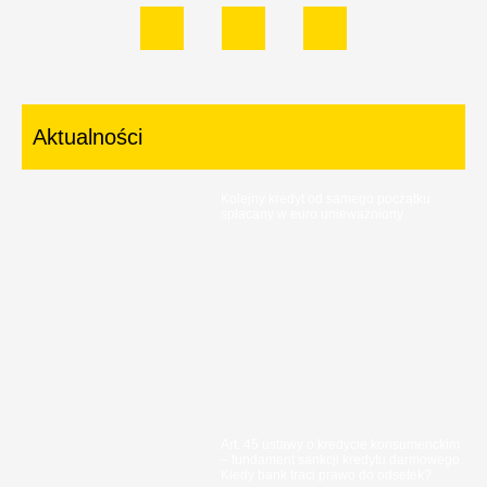
Aktualności
Kolejny kredyt od samego początku
spłacany w euro unieważniony
Art. 45 ustawy o kredycie konsumenckim
– fundament sankcji kredytu darmowego.
Kiedy bank traci prawo do odsetek?