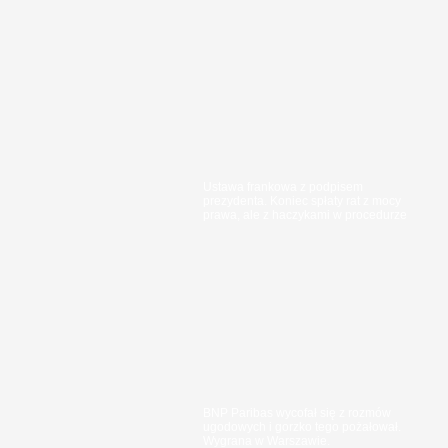
Ustawa frankowa z podpisem
prezydenta. Koniec spłaty rat z mocy
prawa, ale z haczykami w procedurze
BNP Paribas wycofał się z rozmów
ugodowych i gorzko tego pożałował.
Wygrana w Warszawie.