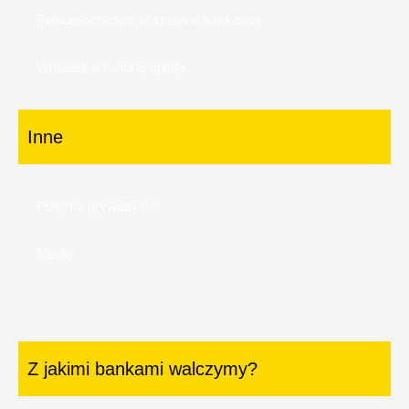
Pełnomocnictwo w sprawie frankowej
Wniosek o historię spłaty
Inne
Polityka prywatności
Media
Z jakimi bankami walczymy?