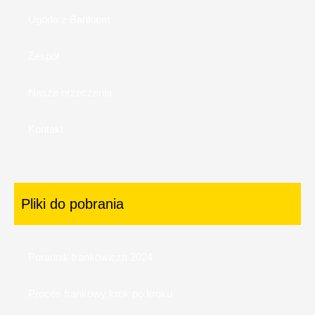
Ugoda z Bankiem
Zespół
Nasze orzeczenia
Kontakt
Pliki do pobrania
Poradnik frankowicza 2024
Proces frankowy krok po kroku