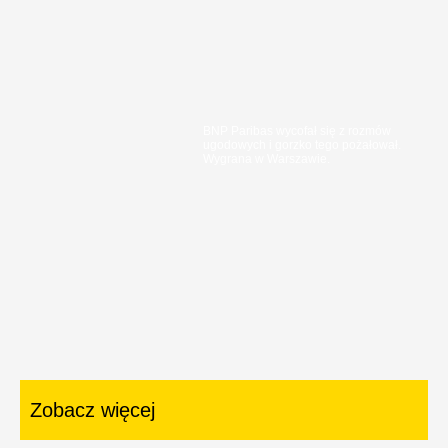
BNP Paribas wycofał się z rozmów
ugodowych i gorzko tego pożałował.
Wygrana w Warszawie.
Zobacz więcej