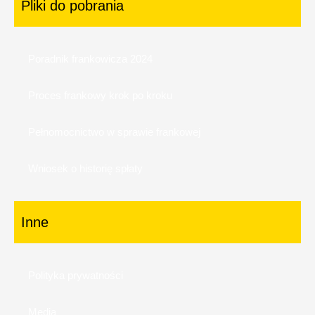
Pliki do pobrania
Poradnik frankowicza 2024
Proces frankowy krok po kroku
Pełnomocnictwo w sprawie frankowej
Wniosek o historię spłaty
Inne
Polityka prywatności
Media