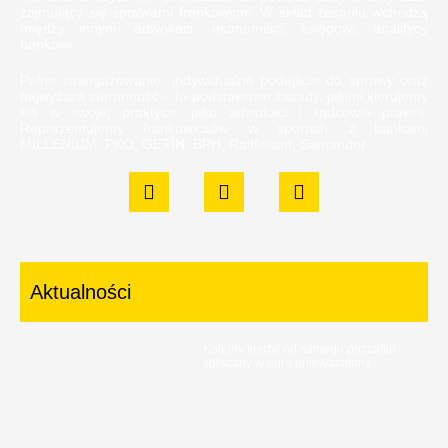
zajmujący się sprawami frankowymi. W skład zespołu wchodzą
między innymi adwokaci, ekonomiści, księgowi, analitycy
bankowi.
Pełne zaangażowanie, indywidualne podejście do sprawy oraz
najwyższa staranność – to podstawowe zasady, jakimi kierujemy
się w swojej praktyce, jako adwokaci i radcowie prawni.
Reprezentujemy frankowiczów w sporach z bankami
MILLENIUM, PKO, GETIN, BPH, Raiffeisen, Santander .
Aktualności
Kolejny kredyt od samego początku
spłacany w euro unieważniony