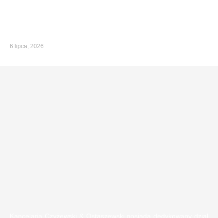
6 lipca, 2026
Kancelaria Czyżewski & Ostaszewski posiada dedykowany dział