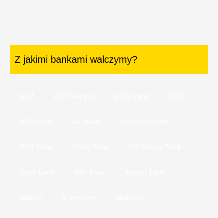
Z jakimi bankami walczymy?
BGŻ
BNP Paribas
BOŚ Bank
BPH
BRE Bank
BZ WBK
Deutsche Bank
EFG Bank
Fortis Bank
GE Money Bank
Getin Bank
ING Bank
Kredyt Bank
mBank
Millennium
Multibank