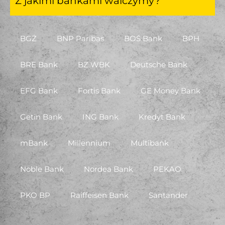
Z jakimi bankami walczymy?
BGŻ
BNP Paribas
BOŚ Bank
BPH
BRE Bank
BZ WBK
Deutsche Bank
EFG Bank
Fortis Bank
GE Money Bank
Getin Bank
ING Bank
Kredyt Bank
mBank
Millennium
Multibank
Noble Bank
Nordea Bank
PEKAO
PKO BP
Raiffeisen Bank
Santander