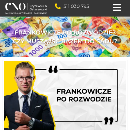
511 030 795
FRANKOWICZE PO ROZWODZIE?
CZY MUSZĄ IŚĆ RAZEM DO SĄDU?