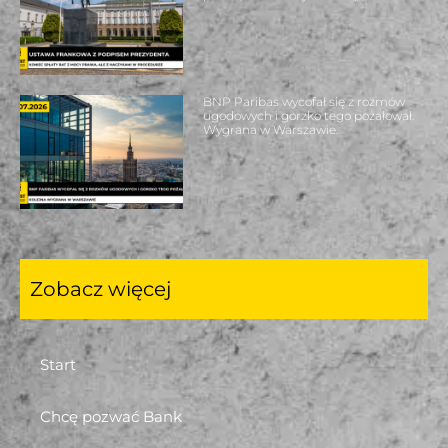
BNP Paribas wycofał się z rozmów
ugodowych i gorzko tego pożałował.
Wygrana w Warszawie.
Zobacz więcej
Start
Chcę pozwać Bank