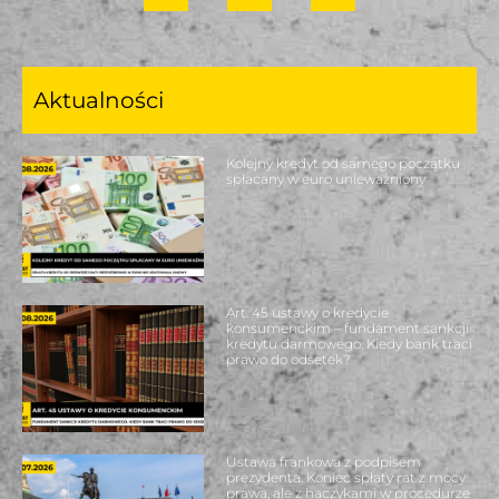
Aktualności
Kolejny kredyt od samego początku
spłacany w euro unieważniony
Art. 45 ustawy o kredycie
konsumenckim – fundament sankcji
kredytu darmowego. Kiedy bank traci
prawo do odsetek?
Ustawa frankowa z podpisem
prezydenta. Koniec spłaty rat z mocy
prawa, ale z haczykami w procedurze