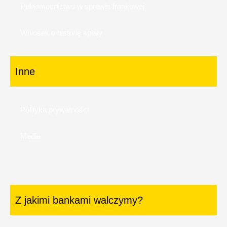
Pełnomocnictwo w sprawie frankowej
Wniosek o historię spłaty
Inne
Polityka prywatności
Media
Z jakimi bankami walczymy?