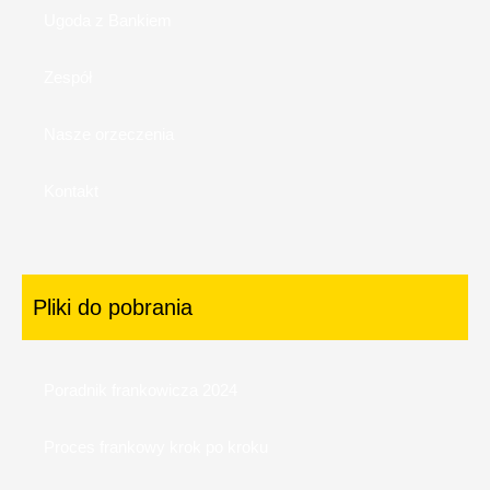
Ugoda z Bankiem
Zespół
Nasze orzeczenia
Kontakt
Pliki do pobrania
Poradnik frankowicza 2024
Proces frankowy krok po kroku