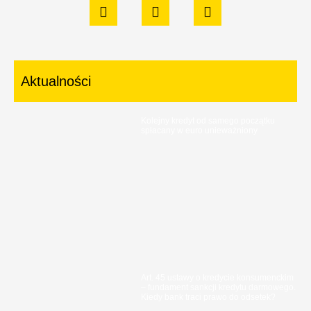
Aktualności
Kolejny kredyt od samego początku
spłacany w euro unieważniony
Art. 45 ustawy o kredycie konsumenckim
– fundament sankcji kredytu darmowego.
Kiedy bank traci prawo do odsetek?