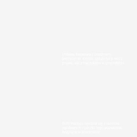
Ustawa frankowa z podpisem
prezydenta. Koniec spłaty rat z mocy
prawa, ale z haczykami w procedurze
BNP Paribas wycofał się z rozmów
ugodowych i gorzko tego pożałował.
Wygrana w Warszawie.