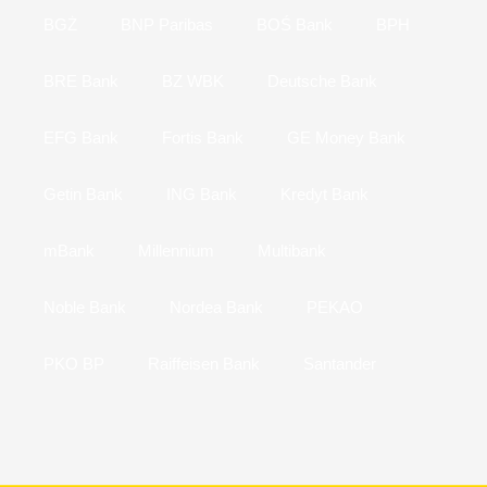
BGŻ
BNP Paribas
BOŚ Bank
BPH
BRE Bank
BZ WBK
Deutsche Bank
EFG Bank
Fortis Bank
GE Money Bank
Getin Bank
ING Bank
Kredyt Bank
mBank
Millennium
Multibank
Noble Bank
Nordea Bank
PEKAO
PKO BP
Raiffeisen Bank
Santander