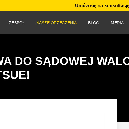
Umów się na konsultację
ZESPÓŁ
NASZE ORZECZENIA
BLOG
MEDIA
WA DO SĄDOWEJ WALO
TSUE!