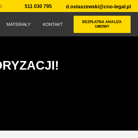
:
511 030 795
d.ostaszewski@cno-legal.pl
BEZPŁATNA ANALIZA
MATERIAŁY
KONTAKT
UMOWY
RYZACJI!