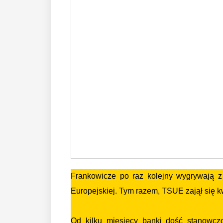
Frankowicze po raz kolejny wygrywają z
Europejskiej. Tym razem, TSUE zajął się k
Od kilku miesięcy banki dość stanowcz