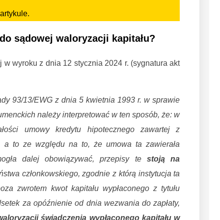
artykule.
do sądowej waloryzacji kapitału?
 w wyroku z dnia 12 stycznia 2024 r. (sygnatura akt
y Rady 93/13/EWG z dnia 5 kwietnia 1993 r. w sprawie
nckich należy interpretować w ten sposób, że: w
łości umowy kredytu hipotecznego zawartej z
, a to ze względu na to, że umowa ta zawierała
mogła dalej obowiązywać, przepisy te
stoją na
twa członkowskiego, zgodnie z którą instytucja ta
za zwrotem kwot kapitału wypłaconego z tytułu
etek za opóźnienie od dnia wezwania do zapłaty,
aloryzacji świadczenia wypłaconego kapitału
w