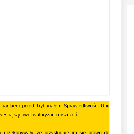
 bankiem przed Trybunałem Sprawiedliwości Unii
westią sądowej waloryzacji roszczeń.
o przekonywały, że przysługuje im się prawo do