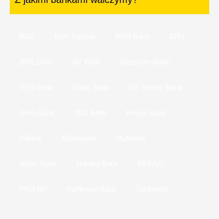
BGŻ
BNP Paribas
BOŚ Bank
BPH
BRE Bank
BZ WBK
Deutsche Bank
EFG Bank
Fortis Bank
GE Money Bank
Getin Bank
ING Bank
Kredyt Bank
mBank
Millennium
Multibank
Noble Bank
Nordea Bank
PEKAO
PKO BP
Raiffeisen Bank
Santander