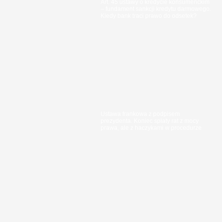
Art. 45 ustawy o kredycie konsumenckim
– fundament sankcji kredytu darmowego.
Kiedy bank traci prawo do odsetek?
Ustawa frankowa z podpisem
prezydenta. Koniec spłaty rat z mocy
prawa, ale z haczykami w procedurze