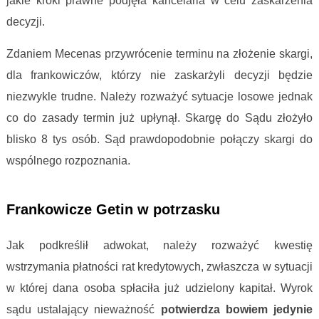
jakie kroki prawne podjęła kancelaria w celu zaskarżenia
decyzji.
Zdaniem Mecenas przywrócenie terminu na złożenie skargi,
dla frankowiczów, którzy nie zaskarżyli decyzji będzie
niezwykle trudne. Należy rozważyć sytuacje losowe jednak
co do zasady termin już upłynął. Skargę do Sądu złożyło
blisko 8 tys osób. Sąd prawdopodobnie połączy skargi do
wspólnego rozpoznania.
Biznes 24
Frankowicze Getin w potrzasku
Jak podkreślił adwokat, należy rozważyć kwestię
wstrzymania płatności rat kredytowych, zwłaszcza w sytuacji
w której dana osoba spłaciła już udzielony kapitał. Wyrok
sądu ustalający nieważność
potwierdza bowiem jedynie