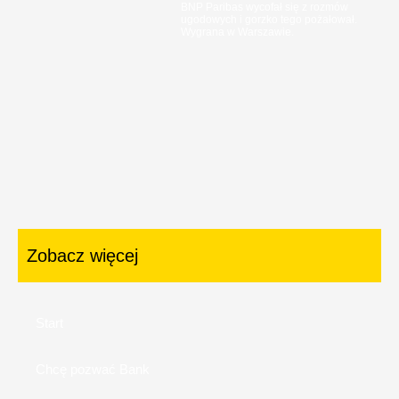
BNP Paribas wycofał się z rozmów
ugodowych i gorzko tego pożałował.
Wygrana w Warszawie.
Zobacz więcej
Start
Chcę pozwać Bank