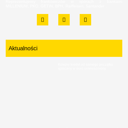
Reprezentujemy frankowiczów w sporach z bankami
MILLENIUM, PKO, GETIN, BPH, Raiffeisen, Santander .
Aktualności
Kolejny kredyt od samego początku
spłacany w euro unieważniony