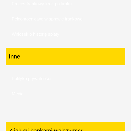
Proces frankowy krok po kroku
Pełnomocnictwo w sprawie frankowej
Wniosek o historię spłaty
Inne
Polityka prywatności
Media
Z jakimi bankami walczymy?