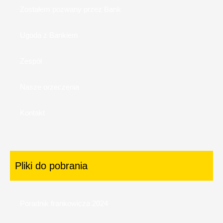
Zostałem pozwany przez Bank
Ugoda z Bankiem
Zespół
Nasze orzeczenia
Kontakt
Pliki do pobrania
Poradnik frankowicza 2024