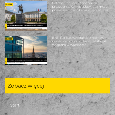
Ustawa frankowa z podpisem
prezydenta. Koniec spłaty rat z mocy
prawa, ale z haczykami w procedurze
BNP Paribas wycofał się z rozmów
ugodowych i gorzko tego pożałował.
Wygrana w Warszawie.
Zobacz więcej
Start