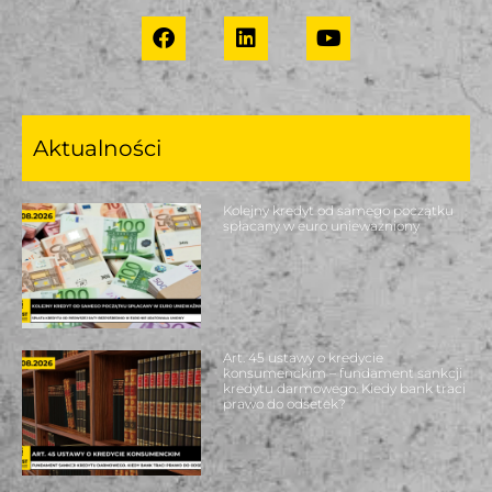
Aktualności
Kolejny kredyt od samego początku
spłacany w euro unieważniony
Art. 45 ustawy o kredycie
konsumenckim – fundament sankcji
kredytu darmowego. Kiedy bank traci
prawo do odsetek?