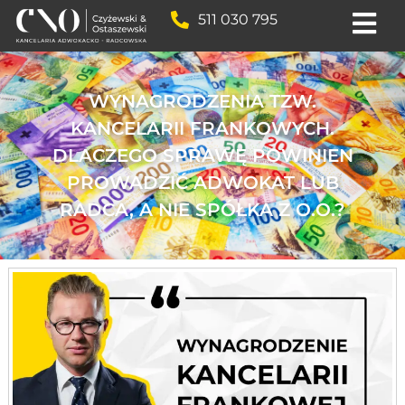
511 030 795
WYNAGRODZENIA TZW.
KANCELARII FRANKOWYCH.
DLACZEGO SPRAWĘ POWINIEN
PROWADZIĆ ADWOKAT LUB
RADCA, A NIE SPÓŁKA Z O.O.?