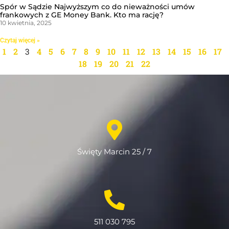
Spór w Sądzie Najwyższym co do nieważności umów
frankowych z GE Money Bank. Kto ma rację?
10 kwietnia, 2025
Czytaj więcej »
1
2
3
4
5
6
7
8
9
10
11
12
13
14
15
16
17
18
19
20
21
22
Święty Marcin 25 / 7
511 030 795