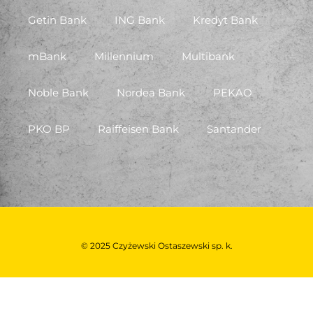
Getin Bank
ING Bank
Kredyt Bank
mBank
Millennium
Multibank
Noble Bank
Nordea Bank
PEKAO
PKO BP
Raiffeisen Bank
Santander
© 2025 Czyżewski Ostaszewski sp. k.