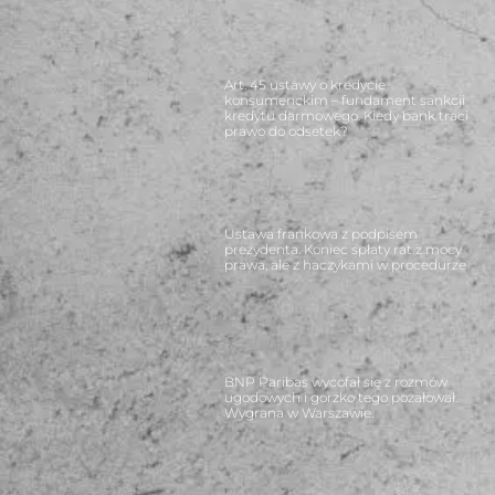
Art. 45 ustawy o kredycie
konsumenckim – fundament sankcji
kredytu darmowego. Kiedy bank traci
prawo do odsetek?
Ustawa frankowa z podpisem
prezydenta. Koniec spłaty rat z mocy
prawa, ale z haczykami w procedurze
BNP Paribas wycofał się z rozmów
ugodowych i gorzko tego pożałował.
Wygrana w Warszawie.