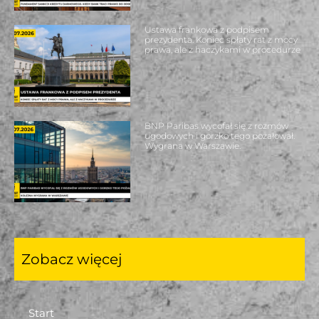
Ustawa frankowa z podpisem
prezydenta. Koniec spłaty rat z mocy
prawa, ale z haczykami w procedurze
BNP Paribas wycofał się z rozmów
ugodowych i gorzko tego pożałował.
Wygrana w Warszawie.
Zobacz więcej
Start