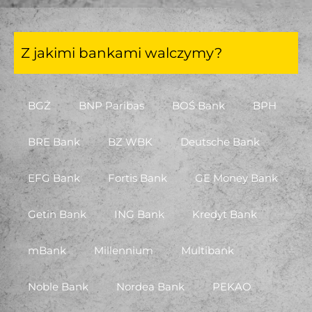
Z jakimi bankami walczymy?
BGŻ
BNP Paribas
BOŚ Bank
BPH
BRE Bank
BZ WBK
Deutsche Bank
EFG Bank
Fortis Bank
GE Money Bank
Getin Bank
ING Bank
Kredyt Bank
mBank
Millennium
Multibank
Noble Bank
Nordea Bank
PEKAO