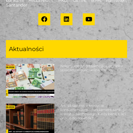
bankami MILLENIUM, PKO, GETIN, BPH, Raiffeisen,
Santander .
Aktualności
Kolejny kredyt od samego początku
spłacany w euro unieważniony
Art. 45 ustawy o kredycie
konsumenckim – fundament sankcji
kredytu darmowego. Kiedy bank traci
prawo do odsetek?