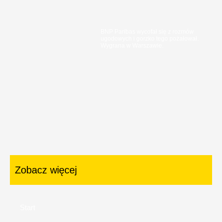
BNP Paribas wycofał się z rozmów
ugodowych i gorzko tego pożałował.
Wygrana w Warszawie.
Zobacz więcej
Start