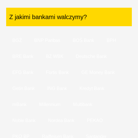
Z jakimi bankami walczymy?
BGŻ
BNP Paribas
BOŚ Bank
BPH
BRE Bank
BZ WBK
Deutsche Bank
EFG Bank
Fortis Bank
GE Money Bank
Getin Bank
ING Bank
Kredyt Bank
mBank
Millennium
Multibank
Noble Bank
Nordea Bank
PEKAO
PKO BP
Raiffeisen Bank
Santander