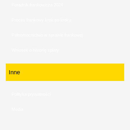
Poradnik frankowicza 2024
Proces frankowy krok po kroku
Pełnomocnictwo w sprawie frankowej
Wniosek o historię spłaty
Inne
Polityka prywatności
Media