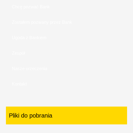
Chcę pozwać Bank
Zostałem pozwany przez Bank
Ugoda z Bankiem
Zespół
Nasze orzeczenia
Kontakt
Pliki do pobrania