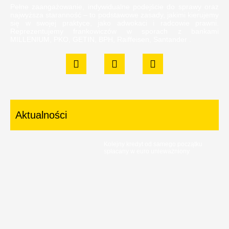
Pełne zaangażowanie, indywidualne podejście do sprawy oraz
najwyższa staranność – to podstawowe zasady, jakimi kierujemy
się w swojej praktyce, jako adwokaci i radcowie prawni.
Reprezentujemy frankowiczów w sporach z bankami
MILLENIUM, PKO, GETIN, BPH, Raiffeisen, Santander .
Aktualności
Kolejny kredyt od samego początku
spłacany w euro unieważniony