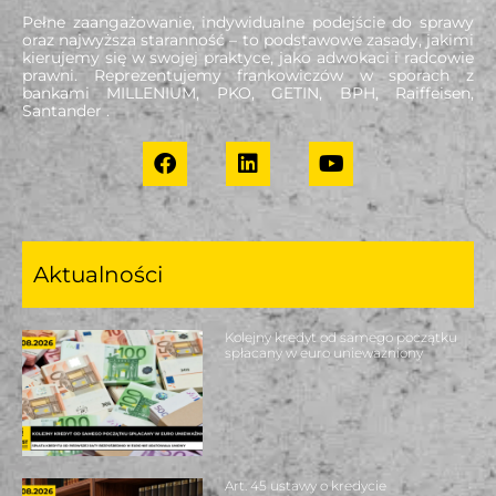
Pełne zaangażowanie, indywidualne podejście do sprawy
oraz najwyższa staranność – to podstawowe zasady, jakimi
kierujemy się w swojej praktyce, jako adwokaci i radcowie
prawni. Reprezentujemy frankowiczów w sporach z
bankami MILLENIUM, PKO, GETIN, BPH, Raiffeisen,
Santander .
Aktualności
Kolejny kredyt od samego początku
spłacany w euro unieważniony
Art. 45 ustawy o kredycie