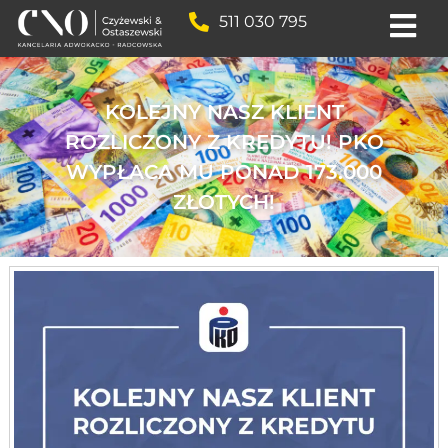
511 030 795
KOLEJNY NASZ KLIENT
ROZLICZONY Z KREDYTU! PKO
WYPŁACA MU PONAD 173.000
ZŁOTYCH!