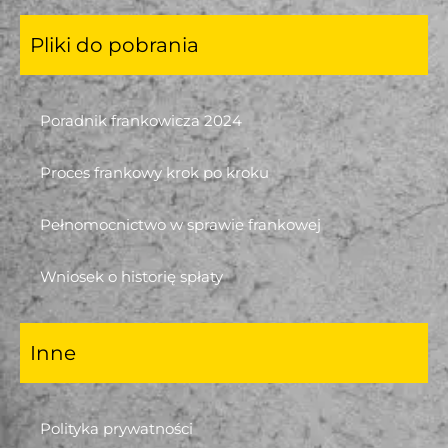
Pliki do pobrania
Poradnik frankowicza 2024
Proces frankowy krok po kroku
Pełnomocnictwo w sprawie frankowej
Wniosek o historię spłaty
Inne
Polityka prywatności