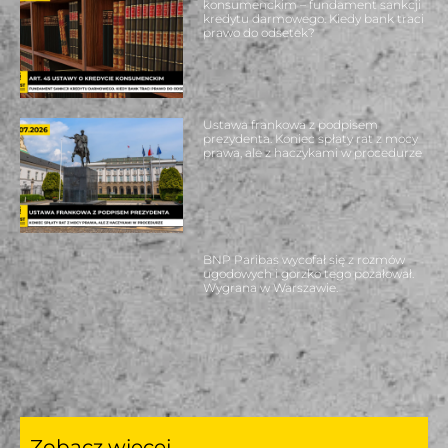
konsumenckim – fundament sankcji
kredytu darmowego. Kiedy bank traci
prawo do odsetek?
Ustawa frankowa z podpisem
prezydenta. Koniec spłaty rat z mocy
prawa, ale z haczykami w procedurze
BNP Paribas wycofał się z rozmów
ugodowych i gorzko tego pożałował.
Wygrana w Warszawie.
Zobacz więcej