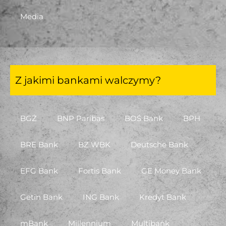
Media
Z jakimi bankami walczymy?
BGŻ
BNP Paribas
BOŚ Bank
BPH
BRE Bank
BZ WBK
Deutsche Bank
EFG Bank
Fortis Bank
GE Money Bank
Getin Bank
ING Bank
Kredyt Bank
mBank
Millennium
Multibank